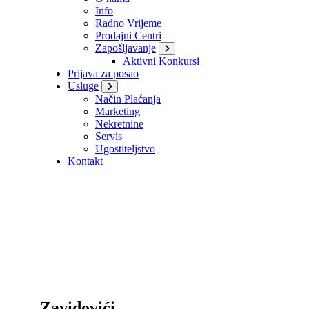
Info
Radno Vrijeme
Prodajni Centri
Zapošljavanje
Aktivni Konkursi
Prijava za posao
Usluge
Način Plaćanja
Marketing
Nekretnine
Servis
Ugostiteljstvo
Kontakt
Zavidovići