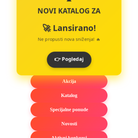
NOVI KATALOG ZA
🚀 Lansirano!
Ne propusti nova sniženja! 🔥
👉 Pogledaj
Akcija
Katalog
Specijalne ponude
Novosti
Aktivni konkursi