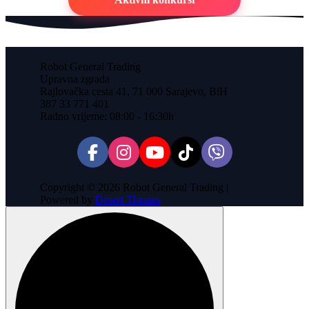
Robot General Trading
Upravna zgrada
Rajlovačka cesta 41, 71 000 Sarajevo, BiH
387 33 771 401
Radno vrijeme: 08:00 - 16:30h
Copyright © 2026 Robot General Trading |
Powered by
Desert Themes