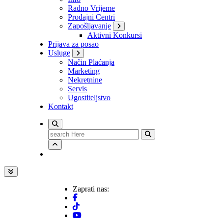
Radno Vrijeme
Prodajni Centri
Zapošljavanje
Aktivni Konkursi
Prijava za posao
Usluge
Način Plaćanja
Marketing
Nekretnine
Servis
Ugostiteljstvo
Kontakt
Search
for:
Zaprati nas: