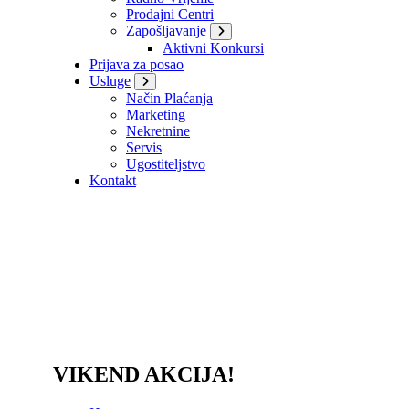
Prodajni Centri
Zapošljavanje
Aktivni Konkursi
Prijava za posao
Usluge
Način Plaćanja
Marketing
Nekretnine
Servis
Ugostiteljstvo
Kontakt
VIKEND AKCIJA!