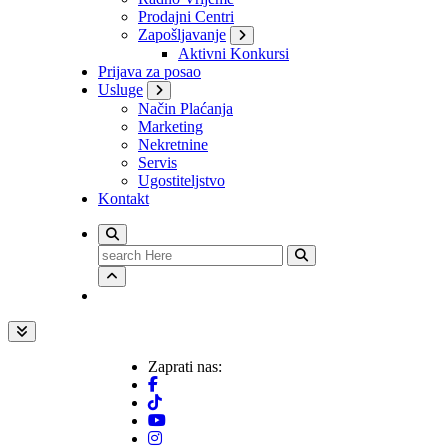
Prodajni Centri
Zapošljavanje
Aktivni Konkursi
Prijava za posao
Usluge
Način Plaćanja
Marketing
Nekretnine
Servis
Ugostiteljstvo
Kontakt
Search
for:
Zaprati nas: