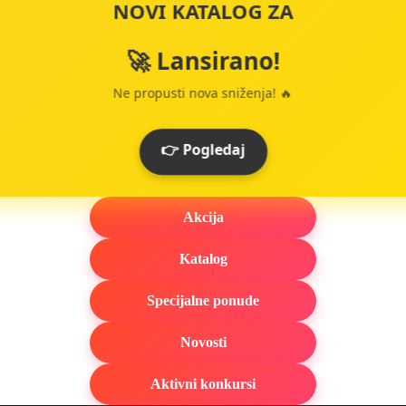
NOVI KATALOG ZA
🚀 Lansirano!
Ne propusti nova sniženja! 🔥
👉 Pogledaj
Akcija
Katalog
Specijalne ponude
Novosti
Aktivni konkursi