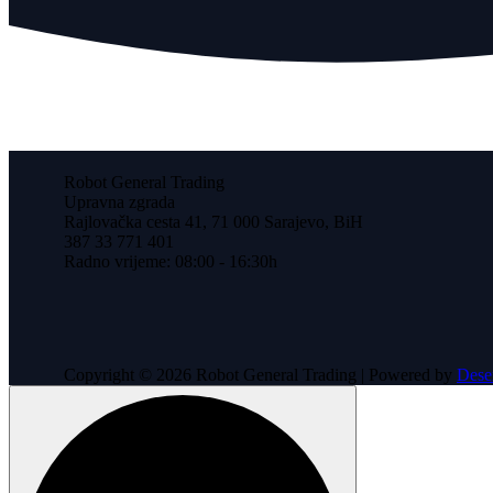
Robot General Trading
Upravna zgrada
Rajlovačka cesta 41, 71 000 Sarajevo, BiH
387 33 771 401
Radno vrijeme: 08:00 - 16:30h
Copyright © 2026 Robot General Trading | Powered by
Dese