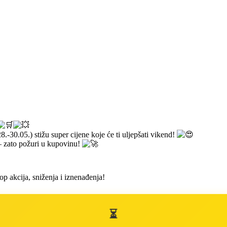
.05.) stižu super cijene koje će ti uljepšati vikend!
 — zato požuri u kupovinu!
p akcija, sniženja i iznenađenja!
⏳