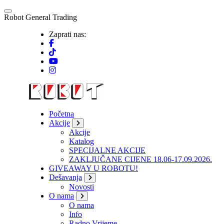
Skip
to
R
o
b
o
t
G
e
n
e
r
a
l
T
r
a
d
i
n
g
content
Zaprati nas:
Početna
Akcije
Akcije
Katalog
SPECIJALNE AKCIJE
ZAKLJUČANE CIJENE 18.06-17.09.2026.
GIVEAWAY U ROBOTU!
Dešavanja
Novosti
O nama
O nama
Info
Radno Vrijeme