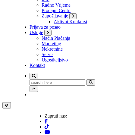
Radno Vrijeme
Prodajni Centri
Zapošljavanje
Aktivni Konkursi
Prijava za posao
Usluge
Način Plaćanja
Marketing
Nekretnine
Servis
Ugostiteljstvo
Kontakt
Search
for:
Zaprati nas: