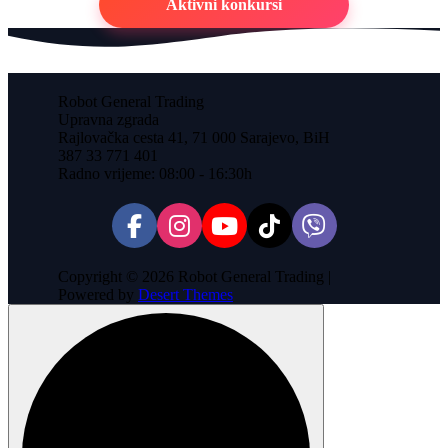
Aktivni konkursi
Robot General Trading
Upravna zgrada
Rajlovačka cesta 41, 71 000 Sarajevo, BiH
387 33 771 401
Radno vrijeme: 08:00 - 16:30h
Copyright © 2026 Robot General Trading |
Powered by
Desert Themes