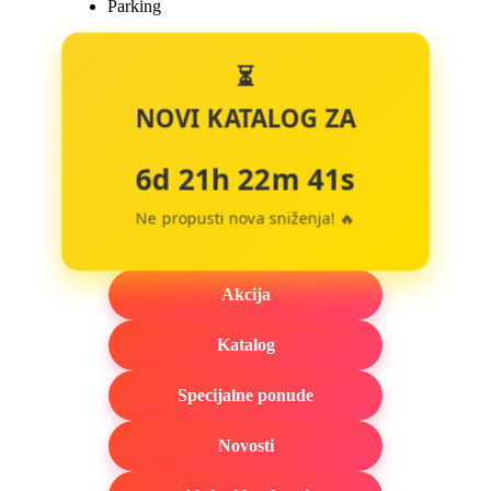
Parking
⏳
NOVI KATALOG ZA
6d 21h 22m 40s
Ne propusti nova sniženja! 🔥
Akcija
Katalog
Specijalne ponude
Novosti