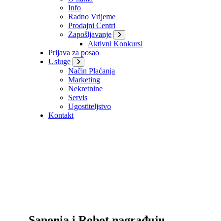
Info
Radno Vrijeme
Prodajni Centri
Zapošljavanje
Aktivni Konkursi
Prijava za posao
Usluge
Način Plaćanja
Marketing
Nekretnine
Servis
Ugostiteljstvo
Kontakt
Saponia i Robot nagrađuju