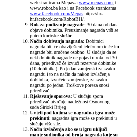
web stranicama Mepas-a
www.mepas.com
, i
www.robot.ba kao i na Facebook stranicama
www.facebook.com/Mepas
https://hr-
hr.facebook.com/RobotBH/.
Rok za podizanje nagrade
: 30 dana od dana
objave dobitnika. Preuzimanje nagrada vrši se
putem kurirske službe.
Način dobivanja nagrada:
Dobitnici
nagrada biti će obaviješteni telefonom te će im
nagrade biti uručene osobno. U slučaju da se
neki dobitnik nagrade ne pojavi u roku od 30
dana, priređivač će izvući rezervne dobitnike
(10 dobitnika). Po jedan zamjenski za svaku
nagradu i to na način da nakon izvlačenja
dobitnika, izvučete zamjenske, za svaku
nagradu po jedan. Troškove poreza snosi
priređivač.
Rješavanje sporova
: U slučaju spora
priređivač utvrđuje nadležnost Osnovnog
suda Širioki Brijeg
Uvjeti pod kojima se nagradna igra može
prekinuti
: nagradna igra može se prekinuti u
slučaju više sile.
Način izvlačenja ako se u igru uključi
manje sudionika od broja nagrada koje su