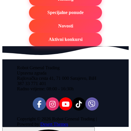
Specijalne ponude
Novosti
Aktivni konkursi
Robot General Trading
Upravna zgrada
Rajlovačka cesta 41, 71 000 Sarajevo, BiH
387 33 771 401
Radno vrijeme: 08:00 - 16:30h
Copyright © 2026 Robot General Trading |
Powered by
Desert Themes