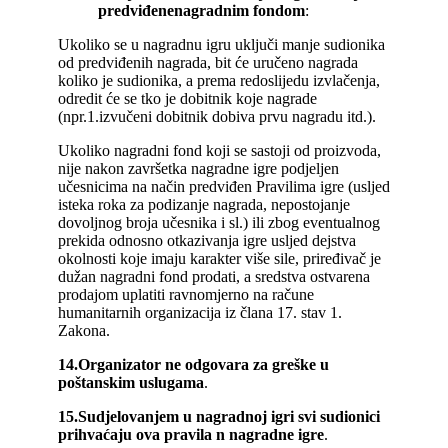
predviđenenagradnim fondom
:
Ukoliko se u nagradnu igru uključi manje sudionika
od predviđenih nagrada, bit će uručeno nagrada
koliko je sudionika, a prema redoslijedu izvlačenja,
odredit će se tko je dobitnik koje nagrade
(npr.1.izvučeni dobitnik dobiva prvu nagradu itd.).
Ukoliko nagradni fond koji se sastoji od proizvoda,
nije nakon završetka nagradne igre podjeljen
učesnicima na način predviđen Pravilima igre (usljed
isteka roka za podizanje nagrada, nepostojanje
dovoljnog broja učesnika i sl.) ili zbog eventualnog
prekida odnosno otkazivanja igre usljed dejstva
okolnosti koje imaju karakter više sile, priređivač je
dužan nagradni fond prodati, a sredstva ostvarena
prodajom uplatiti ravnomjerno na račune
humanitarnih organizacija iz člana 17. stav 1.
Zakona.
14.
Organizator ne odgovara za greške u
poštanskim uslugama
.
15.
Sudjelovanjem u nagradnoj igri svi sudionici
prihvaćaju ova pravila
n
nagradne igre
.