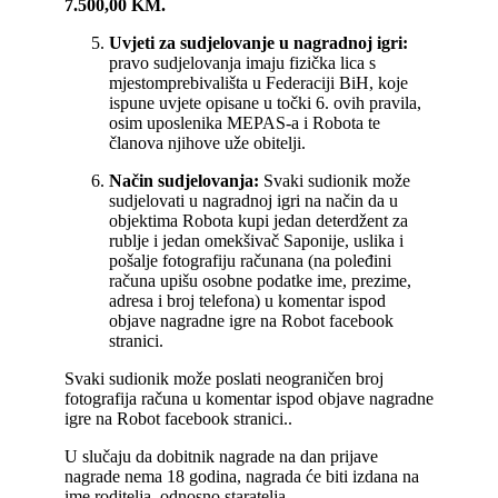
7.500,00 KM.
Uvjeti za sudjelovanje u nagradnoj igri:
pravo sudjelovanja imaju fizička lica s
mjestomprebivališta u Federaciji BiH, koje
ispune uvjete opisane u točki 6. ovih pravila,
osim uposlenika MEPAS-a i Robota te
članova njihove uže obitelji.
Način sudjelovanja:
Svaki sudionik može
sudjelovati u nagradnoj igri na način da u
objektima Robota kupi jedan deterdžent za
rublje i jedan omekšivač Saponije, uslika i
pošalje fotografiju računana (na poleđini
računa upišu osobne podatke ime, prezime,
adresa i broj telefona) u komentar ispod
objave nagradne igre na Robot facebook
stranici.
Svaki sudionik može poslati neograničen broj
fotografija računa u komentar ispod objave nagradne
igre na Robot facebook stranici..
U slučaju da dobitnik nagrade na dan prijave
nagrade nema 18 godina, nagrada će biti izdana na
ime roditelja, odnosno staratelja.