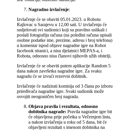
Nagradno izvlačenje
:
Izvlačenje će se obaviti 05.01.2023. u Robotu
Rajlovac u Sarajevu u 12,00 sati. U izvlačenju će
sudjelovati svi sudionici koji su pravilno uslikali i
poslali fotografiju računa (na poleđini računa upisali
osobne podatke ime, prezime, adresu i broj telefona)
u komentar ispod objave nagradne igre na Robot
facebook stranici, a nisu djelatnici MEPAS-a, i
Robota, odnosno nisu članovi njihovih užih obitelji.
Izvlačenje će se obaviti putem aplikacije Random 5
dana nakon završetka nagradne igre. Za svaku
nagradu će se izvući rezervni dobitnik.
Izvlačenje će nadzirati komisija od 3 člana po izboru
priređivača nagradne igre. Svaki sudionik može
osvojiti neograničen broj nagrada.
Objava pravila i rezultata, odnosno
dobitnika nagrade:
Pravila nagradne igre bit
će objavljena prije početka u Večernjem listu,
a nakon izvlačenja u roku od 5 dana, bit će
objavljeni rezultati s imenom dobitnika na