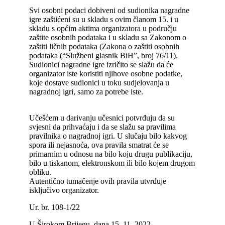
Svi osobni podaci dobiveni od sudionika nagradne
igre zaštićeni su u skladu s ovim članom 15. i u
skladu s općim aktima organizatora u području
zaštite osobnih podataka i u skladu sa Zakonom o
zaštiti ličnih podataka (Zakona o zaštiti osobnih
podataka (“Službeni glasnik BiH”, broj 76/11).
Sudionici nagradne igre izričito se slažu da će
organizator iste koristiti njihove osobne podatke,
koje dostave sudionici u toku sudjelovanja u
nagradnoj igri, samo za potrebe iste.
Učešćem u darivanju učesnici potvrđuju da su
svjesni da prihvaćaju i da se slažu sa pravilima
pravilnika o nagradnoj igri. U slučaju bilo kakvog
spora ili nejasnoća, ova pravila smatrat će se
primarnim u odnosu na bilo koju drugu publikaciju,
bilo u tiskanom, elektronskom ili bilo kojem drugom
obliku.
Autentično tumačenje ovih pravila utvrđuje
isključivo organizator.
Ur. br. 108-1/22
U Širokom Brijegu, dana 15. 11. 2022