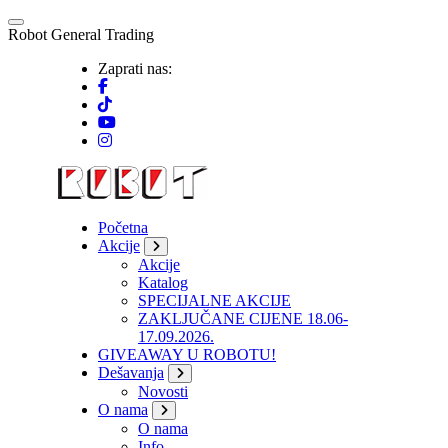
Skip
to
R
o
b
o
t
G
e
n
e
r
a
l
T
r
a
d
i
n
g
content
Zaprati nas:
Početna
Akcije
Akcije
Katalog
SPECIJALNE AKCIJE
ZAKLJUČANE CIJENE 18.06-
17.09.2026.
GIVEAWAY U ROBOTU!
Dešavanja
Novosti
O nama
O nama
Info