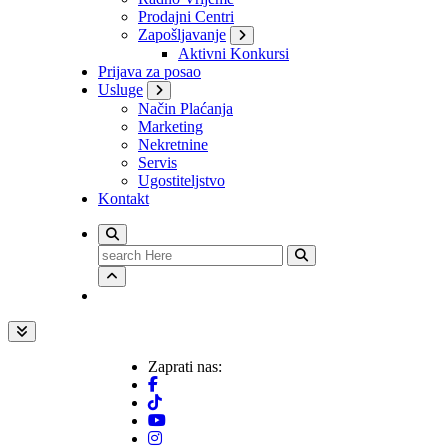
Prodajni Centri
Zapošljavanje
Aktivni Konkursi
Prijava za posao
Usluge
Način Plaćanja
Marketing
Nekretnine
Servis
Ugostiteljstvo
Kontakt
Search
for:
Zaprati nas: