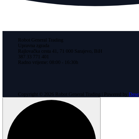
Robot General Trading
Upravna zgrada
Rajlovačka cesta 41, 71 000 Sarajevo, BiH
387 33 771 401
Radno vrijeme: 08:00 - 16:30h
Copyright © 2026 Robot General Trading | Powered by
Dese