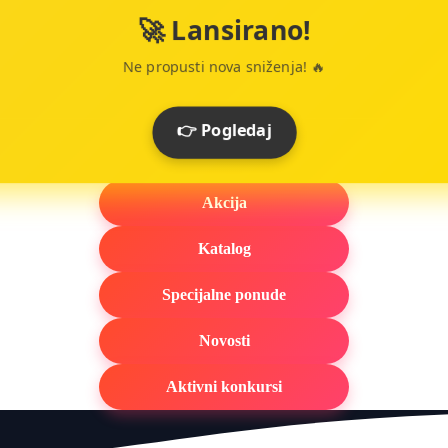
🚀 Lansirano!
Ne propusti nova sniženja! 🔥
👉 Pogledaj
Akcija
Katalog
Specijalne ponude
Novosti
Aktivni konkursi