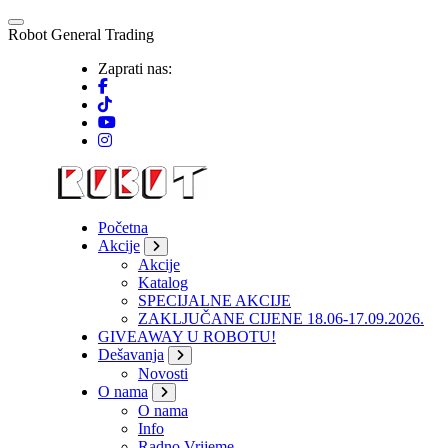
Skip
to
R
o
b
o
t
G
e
n
e
r
a
l
T
r
a
d
i
n
g
content
Zaprati nas:
Početna
Akcije
Akcije
Katalog
SPECIJALNE AKCIJE
ZAKLJUČANE CIJENE 18.06-17.09.2026.
GIVEAWAY U ROBOTU!
Dešavanja
Novosti
O nama
O nama
Info
Radno Vrijeme