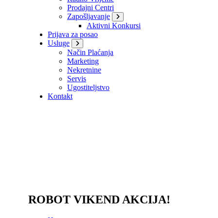
Prodajni Centri
Zapošljavanje
Aktivni Konkursi
Prijava za posao
Usluge
Način Plaćanja
Marketing
Nekretnine
Servis
Ugostiteljstvo
Kontakt
ROBOT VIKEND AKCIJA!