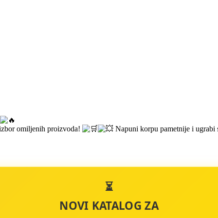
i izbor omiljenih proizvoda!
Napuni korpu pametnije i ugrabi sv
⏳
NOVI KATALOG ZA