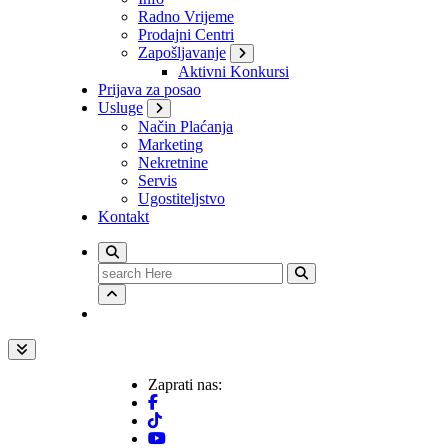
Radno Vrijeme
Prodajni Centri
Zapošljavanje
Aktivni Konkursi
Prijava za posao
Usluge
Način Plaćanja
Marketing
Nekretnine
Servis
Ugostiteljstvo
Kontakt
Search
for:
Zaprati nas: