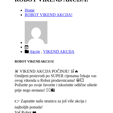
Home
ROBOT VIKEND AKCIJA!
Akcije
,
VIKEND AKCIJA
ROBOT VIKEND AKCIJA!
🚨 VIKEND AKCIJA POČINJE! 🛒🔥
Omiljeni proizvodi po SUPER cijenama čekaju vas
ovog vikenda u Robot prodavnicama! 🤩💥
Požurite po svoje favorite i iskoristite odlične uštede
prije nego nestanu! 🏃‍♀️🛍️
👉 Zapratite našu stranicu za još više akcija i
najboljih ponuda!
Vaš Robot ❤️