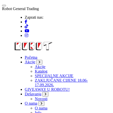
Skip
to
R
o
b
o
t
G
e
n
e
r
a
l
T
r
a
d
i
n
g
content
Zaprati nas:
Početna
Akcije
Akcije
Katalog
SPECIJALNE AKCIJE
ZAKLJUČANE CIJENE 18.06-
17.09.2026.
GIVEAWAY U ROBOTU!
Dešavanja
Novosti
O nama
O nama
Info