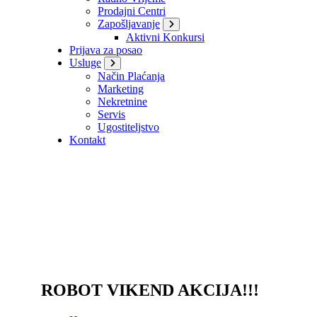
Prodajni Centri
Zapošljavanje
Aktivni Konkursi
Prijava za posao
Usluge
Način Plaćanja
Marketing
Nekretnine
Servis
Ugostiteljstvo
Kontakt
ROBOT VIKEND AKCIJA!!!