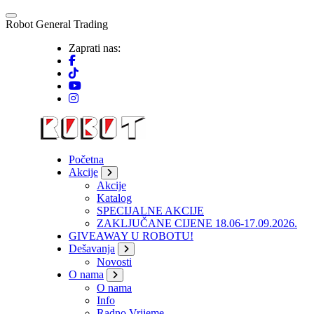
Skip
to
R
o
b
o
t
G
e
n
e
r
a
l
T
r
a
d
i
n
g
content
Zaprati nas:
Početna
Akcije
Akcije
Katalog
SPECIJALNE AKCIJE
ZAKLJUČANE CIJENE 18.06-17.09.2026.
GIVEAWAY U ROBOTU!
Dešavanja
Novosti
O nama
O nama
Info
Radno Vrijeme