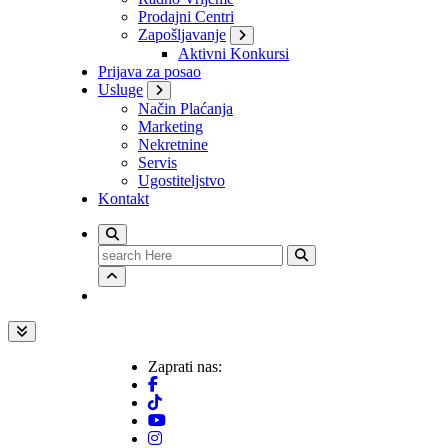
Prodajni Centri
Zapošljavanje
Aktivni Konkursi
Prijava za posao
Usluge
Način Plaćanja
Marketing
Nekretnine
Servis
Ugostiteljstvo
Kontakt
Search
for:
Zaprati nas: