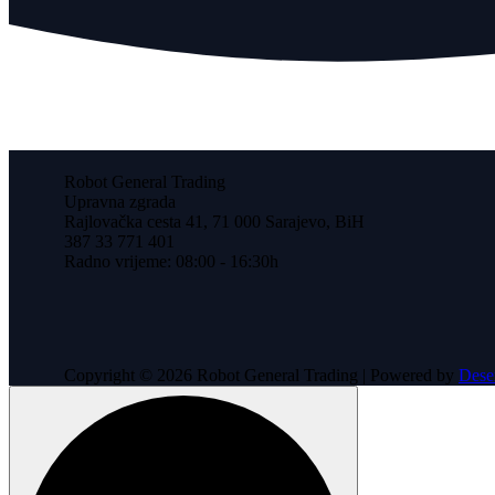
Robot General Trading
Upravna zgrada
Rajlovačka cesta 41, 71 000 Sarajevo, BiH
387 33 771 401
Radno vrijeme: 08:00 - 16:30h
Copyright © 2026 Robot General Trading | Powered by
Dese