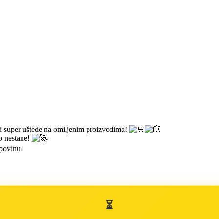
 i super uštede na omiljenim proizvodima!
go nestane!
upovinu!
⏳