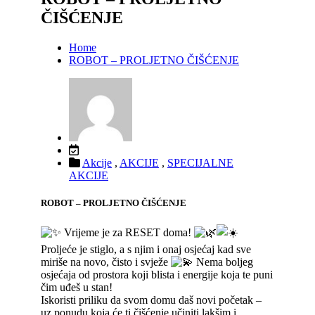
ČIŠĆENJE
Home
ROBOT – PROLJETNO ČIŠĆENJE
Akcije
,
AKCIJE
,
SPECIJALNE
AKCIJE
ROBOT – PROLJETNO ČIŠĆENJE
Vrijeme je za RESET doma!
Proljeće je stiglo, a s njim i onaj osjećaj kad sve
miriše na novo, čisto i svježe
Nema boljeg
osjećaja od prostora koji blista i energije koja te puni
čim uđeš u stan!
Iskoristi priliku da svom domu daš novi početak –
uz ponudu koja će ti čišćenje učiniti lakšim i