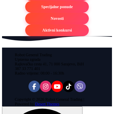
Specijalne ponude
Novosti
Aktivni konkursi
Robot General Trading
Upravna zgrada
Rajlovačka cesta 41, 71 000 Sarajevo, BiH
387 33 771 401
Radno vrijeme: 08:00 - 16:30h
Copyright © 2026 Robot General Trading |
Powered by
Desert Themes