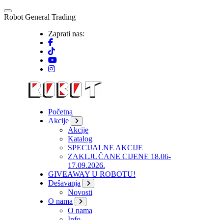
Skip
to
R
o
b
o
t
G
e
n
e
r
a
l
T
r
a
d
i
n
g
content
Zaprati nas:
Početna
Akcije
Akcije
Katalog
SPECIJALNE AKCIJE
ZAKLJUČANE CIJENE 18.06-
17.09.2026.
GIVEAWAY U ROBOTU!
Dešavanja
Novosti
O nama
O nama
Info