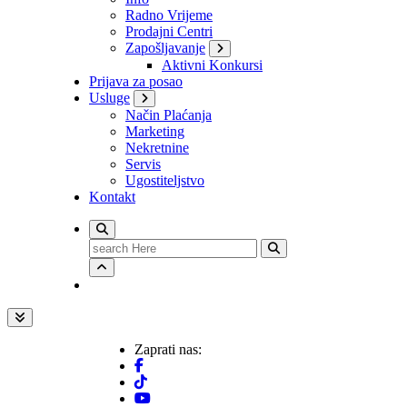
Radno Vrijeme
Prodajni Centri
Zapošljavanje
Aktivni Konkursi
Prijava za posao
Usluge
Način Plaćanja
Marketing
Nekretnine
Servis
Ugostiteljstvo
Kontakt
Search
for:
Zaprati nas: