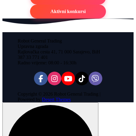
Aktivni konkursi
Robot General Trading
Upravna zgrada
Rajlovačka cesta 41, 71 000 Sarajevo, BiH
387 33 771 401
Radno vrijeme: 08:00 - 16:30h
Copyright © 2026 Robot General Trading |
Powered by
Desert Themes