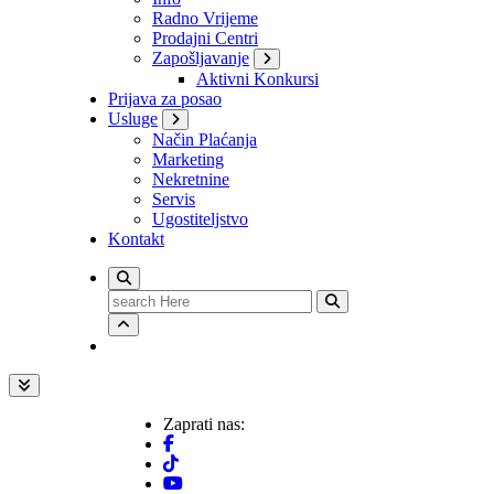
Radno Vrijeme
Prodajni Centri
Zapošljavanje
Aktivni Konkursi
Prijava za posao
Usluge
Način Plaćanja
Marketing
Nekretnine
Servis
Ugostiteljstvo
Kontakt
Search
for:
Zaprati nas: