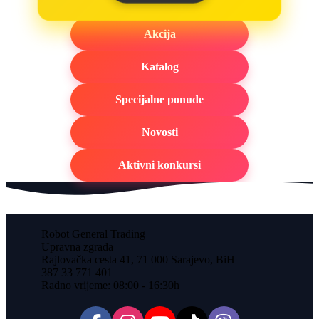
Akcija
Katalog
Specijalne ponude
Novosti
Aktivni konkursi
Robot General Trading
Upravna zgrada
Rajlovačka cesta 41, 71 000 Sarajevo, BiH
387 33 771 401
Radno vrijeme: 08:00 - 16:30h