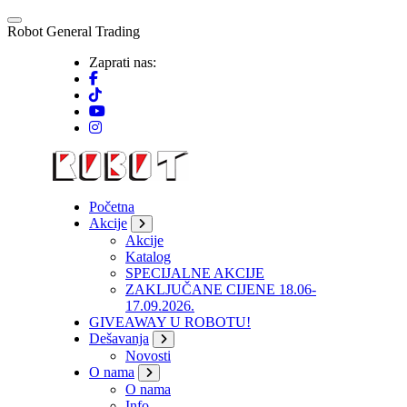
Skip
to
R
o
b
o
t
G
e
n
e
r
a
l
T
r
a
d
i
n
g
content
Zaprati nas:
Početna
Akcije
Akcije
Katalog
SPECIJALNE AKCIJE
ZAKLJUČANE CIJENE 18.06-
17.09.2026.
GIVEAWAY U ROBOTU!
Dešavanja
Novosti
O nama
O nama
Info