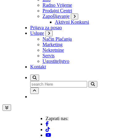
Radno Vrijeme
Prodajni Centri
Zapošljavanje
Aktivni Konkursi
Prijava za posao
Usluge
Način Plaćanja
Marketing
Nekretnine
Servis
Ugostiteljstvo
Kontakt
Search
for:
Zaprati nas: