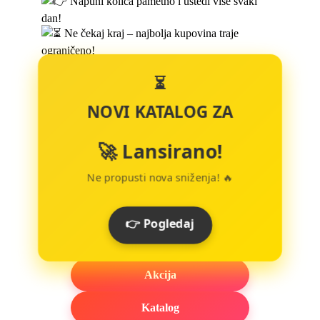
Napuni kolica pametno i uštedi više svaki
dan!
Ne čekaj kraj – najbolja kupovina traje
ograničeno!
⏳
NOVI KATALOG ZA
🚀 Lansirano!
Ne propusti nova sniženja! 🔥
👉 Pogledaj
Akcija
Katalog