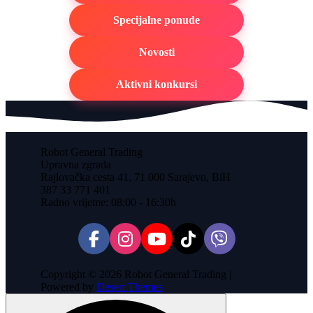
Specijalne ponude
Novosti
Aktivni konkursi
Robot General Trading
Upravna zgrada
Rajlovačka cesta 41, 71 000 Sarajevo, BiH
387 33 771 401
Radno vrijeme: 08:00 - 16:30h
Copyright © 2026 Robot General Trading |
Powered by
Desert Themes