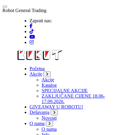
Skip
to
R
o
b
o
t
G
e
n
e
r
a
l
T
r
a
d
i
n
g
content
Zaprati nas:
Početna
Akcije
Akcije
Katalog
SPECIJALNE AKCIJE
ZAKLJUČANE CIJENE 18.06-
17.09.2026.
GIVEAWAY U ROBOTU!
Dešavanja
Novosti
O nama
O nama
Info