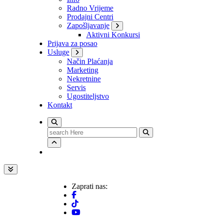
Radno Vrijeme
Prodajni Centri
Zapošljavanje
Aktivni Konkursi
Prijava za posao
Usluge
Način Plaćanja
Marketing
Nekretnine
Servis
Ugostiteljstvo
Kontakt
Search
for:
Zaprati nas: