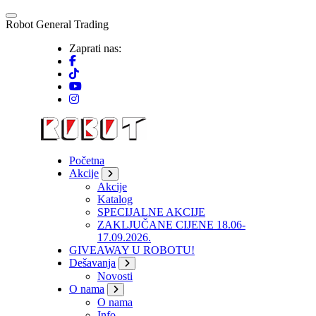
Skip
to
R
o
b
o
t
G
e
n
e
r
a
l
T
r
a
d
i
n
g
content
Zaprati nas:
Početna
Akcije
Akcije
Katalog
SPECIJALNE AKCIJE
ZAKLJUČANE CIJENE 18.06-
17.09.2026.
GIVEAWAY U ROBOTU!
Dešavanja
Novosti
O nama
O nama
Info