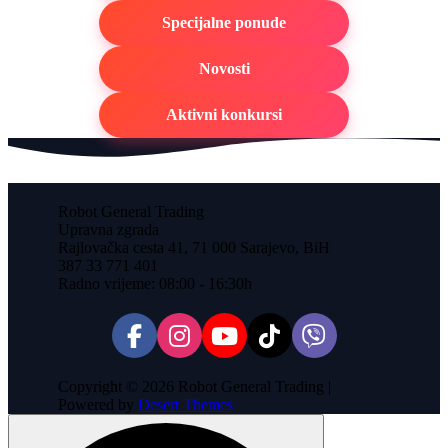
Specijalne ponude
Novosti
Aktivni konkursi
Robot General Trading
Upravna zgrada
Rajlovačka cesta 41, 71 000 Sarajevo, BiH
387 33 771 401
Radno vrijeme: 08:00 - 16:30h
Copyright © 2026 Robot General Trading |
Powered by
Desert Themes