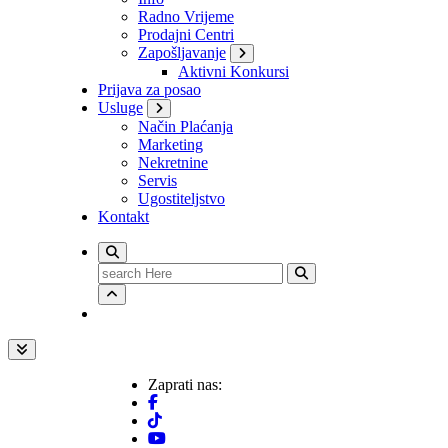
Radno Vrijeme
Prodajni Centri
Zapošljavanje
Aktivni Konkursi
Prijava za posao
Usluge
Način Plaćanja
Marketing
Nekretnine
Servis
Ugostiteljstvo
Kontakt
Search
for:
Zaprati nas: