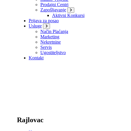
Prodajni Centri
Zapošljavanje
Aktivni Konkursi
Prijava za posao
Usluge
Način Plaćanja
Marketing
Nekretnine
Servis
Ugostiteljstvo
Kontakt
Rajlovac