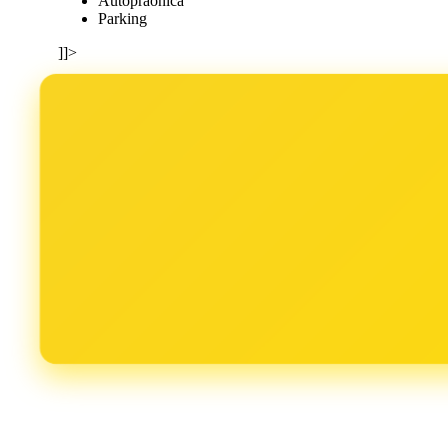
Autopraonica
Parking
]]>