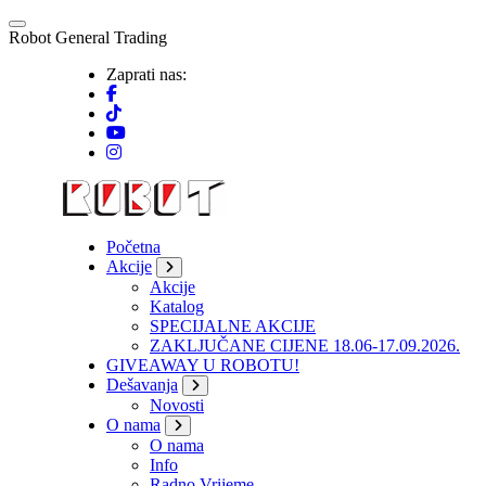
Skip
to
R
o
b
o
t
G
e
n
e
r
a
l
T
r
a
d
i
n
g
content
Zaprati nas:
Početna
Akcije
Akcije
Katalog
SPECIJALNE AKCIJE
ZAKLJUČANE CIJENE 18.06-17.09.2026.
GIVEAWAY U ROBOTU!
Dešavanja
Novosti
O nama
O nama
Info
Radno Vrijeme