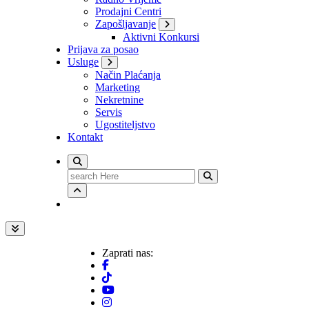
Prodajni Centri
Zapošljavanje
Aktivni Konkursi
Prijava za posao
Usluge
Način Plaćanja
Marketing
Nekretnine
Servis
Ugostiteljstvo
Kontakt
Search
for:
Zaprati nas: