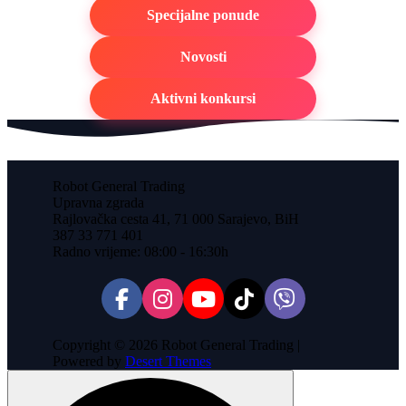
Specijalne ponude
Novosti
Aktivni konkursi
Robot General Trading
Upravna zgrada
Rajlovačka cesta 41, 71 000 Sarajevo, BiH
387 33 771 401
Radno vrijeme: 08:00 - 16:30h
Copyright © 2026 Robot General Trading |
Powered by
Desert Themes