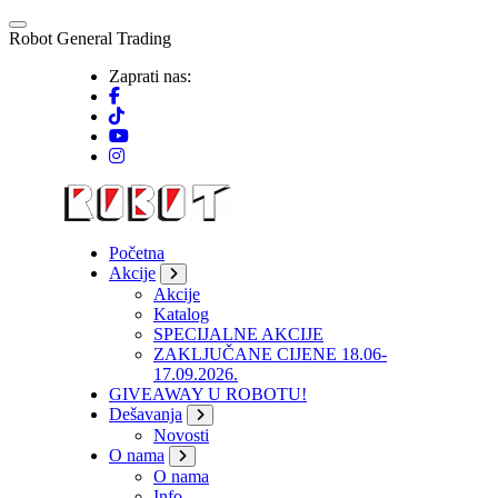
Skip
to
R
o
b
o
t
G
e
n
e
r
a
l
T
r
a
d
i
n
g
content
Zaprati nas:
Početna
Akcije
Akcije
Katalog
SPECIJALNE AKCIJE
ZAKLJUČANE CIJENE 18.06-
17.09.2026.
GIVEAWAY U ROBOTU!
Dešavanja
Novosti
O nama
O nama
Info