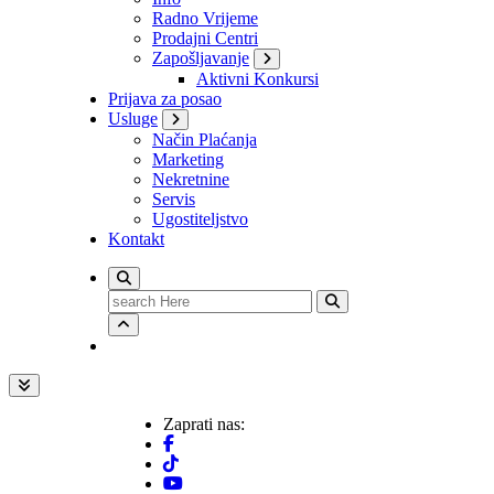
Radno Vrijeme
Prodajni Centri
Zapošljavanje
Aktivni Konkursi
Prijava za posao
Usluge
Način Plaćanja
Marketing
Nekretnine
Servis
Ugostiteljstvo
Kontakt
Search
for:
Zaprati nas: