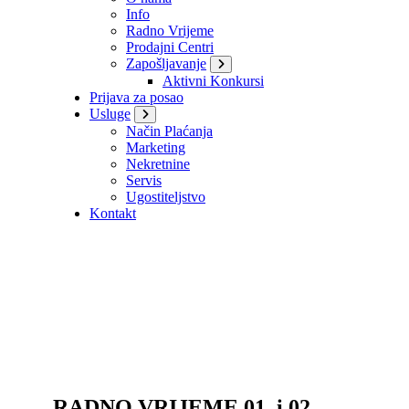
Info
Radno Vrijeme
Prodajni Centri
Zapošljavanje
Aktivni Konkursi
Prijava za posao
Usluge
Način Plaćanja
Marketing
Nekretnine
Servis
Ugostiteljstvo
Kontakt
RADNO VRIJEME 01. i 02.