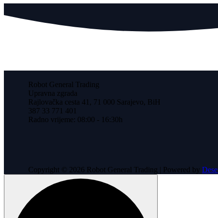
Robot General Trading
Upravna zgrada
Rajlovačka cesta 41, 71 000 Sarajevo, BiH
387 33 771 401
Radno vrijeme: 08:00 - 16:30h
Copyright © 2026 Robot General Trading | Powered by
Dese