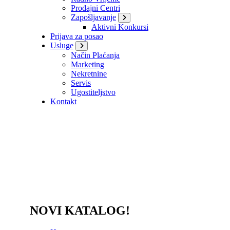
Prodajni Centri
Zapošljavanje
Aktivni Konkursi
Prijava za posao
Usluge
Način Plaćanja
Marketing
Nekretnine
Servis
Ugostiteljstvo
Kontakt
NOVI KATALOG!