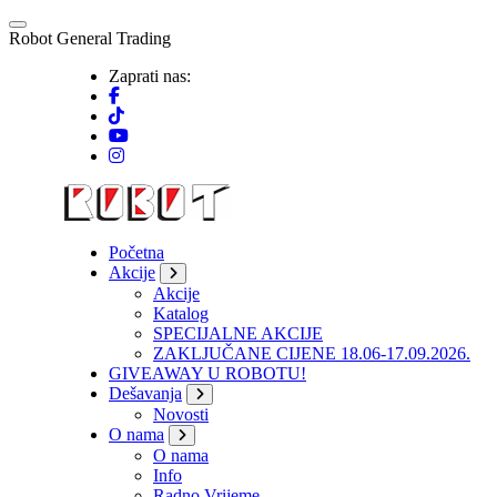
Skip
to
R
o
b
o
t
G
e
n
e
r
a
l
T
r
a
d
i
n
g
content
Zaprati nas:
Početna
Akcije
Akcije
Katalog
SPECIJALNE AKCIJE
ZAKLJUČANE CIJENE 18.06-17.09.2026.
GIVEAWAY U ROBOTU!
Dešavanja
Novosti
O nama
O nama
Info
Radno Vrijeme