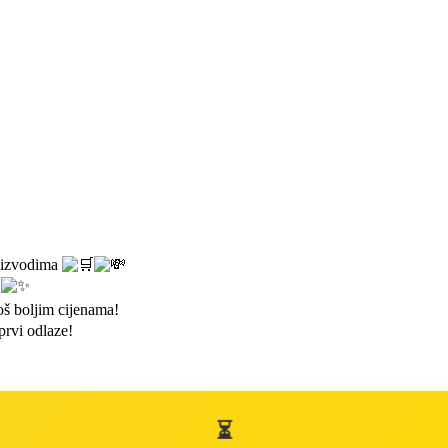
roizvodima
oš boljim cijenama!
prvi odlaze!
!
⏳