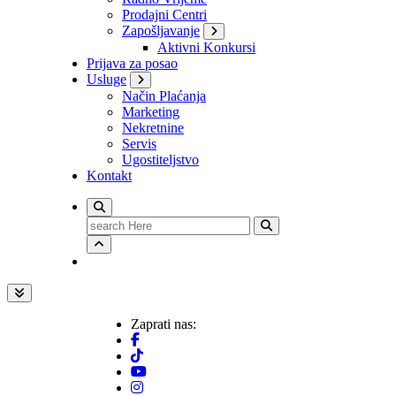
Prodajni Centri
Zapošljavanje
Aktivni Konkursi
Prijava za posao
Usluge
Način Plaćanja
Marketing
Nekretnine
Servis
Ugostiteljstvo
Kontakt
Search
for:
Zaprati nas: