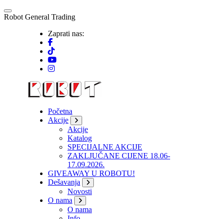
Skip
to
R
o
b
o
t
G
e
n
e
r
a
l
T
r
a
d
i
n
g
content
Zaprati nas:
Početna
Akcije
Akcije
Katalog
SPECIJALNE AKCIJE
ZAKLJUČANE CIJENE 18.06-
17.09.2026.
GIVEAWAY U ROBOTU!
Dešavanja
Novosti
O nama
O nama
Info