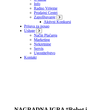
Info
Radno Vrijeme
Prodajni Centri
Zapošljavanje
Aktivni Konkursi
Prijava za posao
Usluge
Način Plaćanja
Marketing
Nekretnine
Servis
Ugostiteljstvo
Kontakt
NAGRADNA IGRA “Robot i