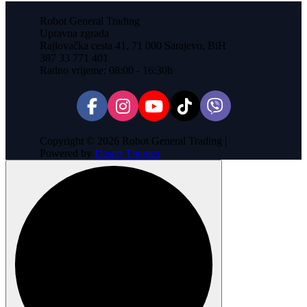
Robot General Trading
Upravna zgrada
Rajlovačka cesta 41, 71 000 Sarajevo, BiH
387 33 771 401
Radno vrijeme: 08:00 - 16:30h
Copyright © 2026 Robot General Trading |
Powered by
Desert Themes