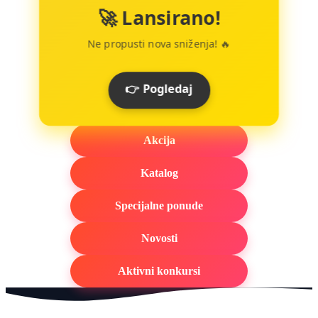
🚀 Lansirano!
Ne propusti nova sniženja! 🔥
👉 Pogledaj
Akcija
Katalog
Specijalne ponude
Novosti
Aktivni konkursi