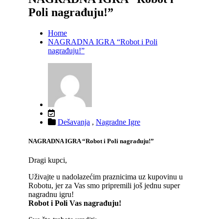
Poli nagrađuju!”
Home
NAGRADNA IGRA “Robot i Poli
nagrađuju!”
Dešavanja
,
Nagradne Igre
NAGRADNA IGRA “Robot i Poli nagrađuju!”
Dragi kupci,
Uživajte u nadolazećim praznicima uz kupovinu u
Robotu, jer za Vas smo pripremili još jednu super
nagradnu igru!
Robot i Poli Vas nagrađuju!