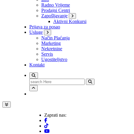
Radno Vrijeme
Prodajni Centri
Zapošljavanje
Aktivni Konkursi
Prijava za posao
Usluge
Način Plaćanja
Marketing
Nekretnine
Servis
Ugostiteljstvo
Kontakt
Search
for:
Zaprati nas: