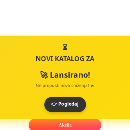
⏳
NOVI KATALOG ZA
🚀 Lansirano!
Ne propusti nova sniženja! 🔥
👉 Pogledaj
Akcija