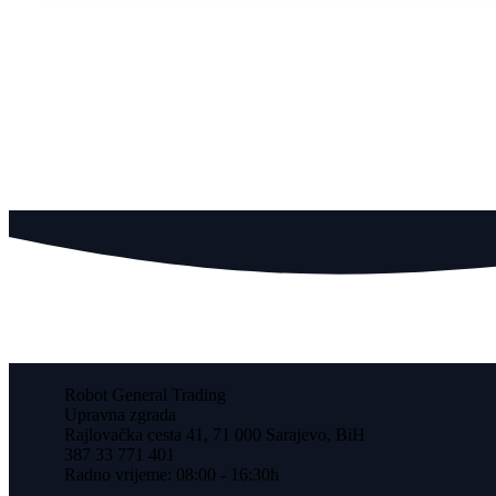
Robot General Trading
Upravna zgrada
Rajlovačka cesta 41, 71 000 Sarajevo, BiH
387 33 771 401
Radno vrijeme: 08:00 - 16:30h