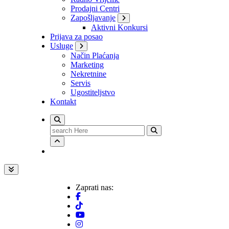
Prodajni Centri
Zapošljavanje
Aktivni Konkursi
Prijava za posao
Usluge
Način Plaćanja
Marketing
Nekretnine
Servis
Ugostiteljstvo
Kontakt
Search
for:
Zaprati nas: