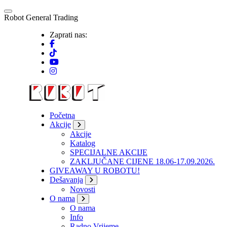
Skip
to
R
o
b
o
t
G
e
n
e
r
a
l
T
r
a
d
i
n
g
content
Zaprati nas:
Početna
Akcije
Akcije
Katalog
SPECIJALNE AKCIJE
ZAKLJUČANE CIJENE 18.06-17.09.2026.
GIVEAWAY U ROBOTU!
Dešavanja
Novosti
O nama
O nama
Info
Radno Vrijeme