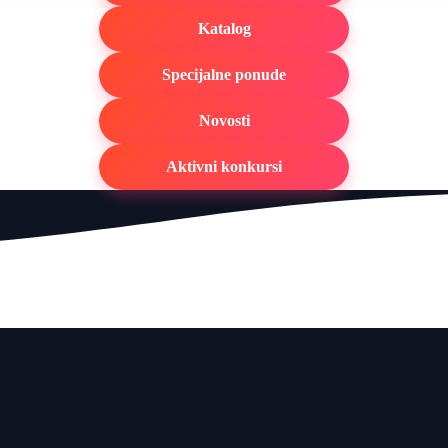
Katalog
Specijalne ponude
Novosti
Aktivni konkursi