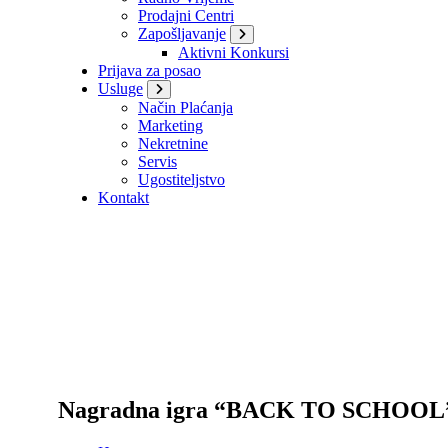
Prodajni Centri
Zapošljavanje
Aktivni Konkursi
Prijava za posao
Usluge
Način Plaćanja
Marketing
Nekretnine
Servis
Ugostiteljstvo
Kontakt
Nagradna igra “BACK TO SCHOOL