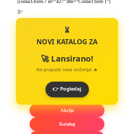
[contact-form-7 id=”427” title=”Contact form 1”]
]]>
⏳
NOVI KATALOG ZA
🚀 Lansirano!
Ne propusti nova sniženja! 🔥
👉 Pogledaj
Akcija
Katalog