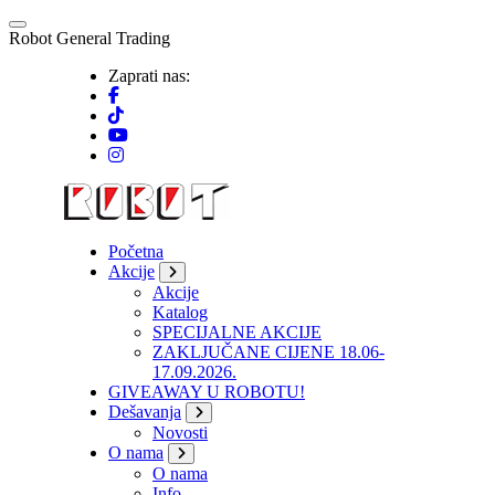
Skip
to
R
o
b
o
t
G
e
n
e
r
a
l
T
r
a
d
i
n
g
content
Zaprati nas:
Početna
Akcije
Akcije
Katalog
SPECIJALNE AKCIJE
ZAKLJUČANE CIJENE 18.06-
17.09.2026.
GIVEAWAY U ROBOTU!
Dešavanja
Novosti
O nama
O nama
Info