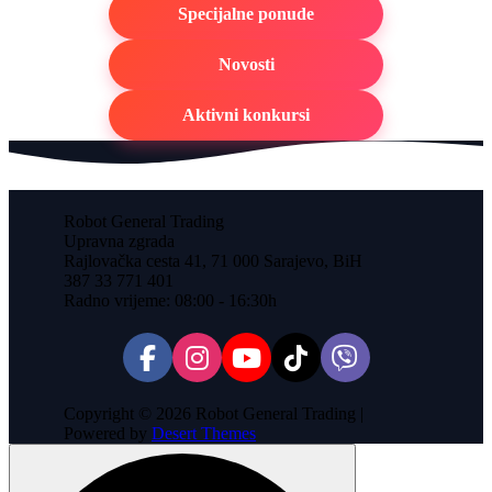
Specijalne ponude
Novosti
Aktivni konkursi
Robot General Trading
Upravna zgrada
Rajlovačka cesta 41, 71 000 Sarajevo, BiH
387 33 771 401
Radno vrijeme: 08:00 - 16:30h
Copyright © 2026 Robot General Trading |
Powered by
Desert Themes