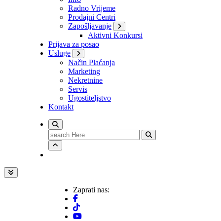
Radno Vrijeme
Prodajni Centri
Zapošljavanje
Aktivni Konkursi
Prijava za posao
Usluge
Način Plaćanja
Marketing
Nekretnine
Servis
Ugostiteljstvo
Kontakt
Search
for:
Zaprati nas: