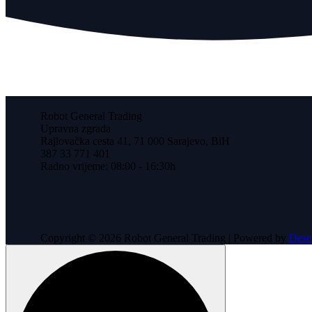
Robot General Trading
Upravna zgrada
Rajlovačka cesta 41, 71 000 Sarajevo, BiH
387 33 771 401
Radno vrijeme: 08:00 - 16:30h
Copyright © 2026 Robot General Trading | Powered by
Dese