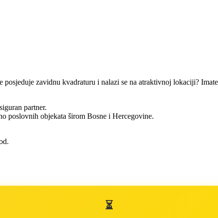
šte posjeduje zavidnu kvadraturu i nalazi se na atraktivnoj lokaciji? Im
iguran partner.
no poslovnih objekata širom Bosne i Hercegovine.
od.
⏳