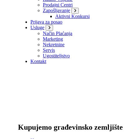
Prodajni Centri
Zapošljavanje
Aktivni Konkursi
Prijava za posao
Usluge
Način Plaćanja
Marketing
Nekretnine
Servis
Ugostiteljstvo
Kontakt
Kupujemo građevinsko zemljište