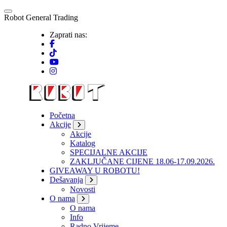
Skip
to
R
o
b
o
t
G
e
n
e
r
a
l
T
r
a
d
i
n
g
content
Zaprati nas:
Početna
Akcije
Akcije
Katalog
SPECIJALNE AKCIJE
ZAKLJUČANE CIJENE 18.06-17.09.2026.
GIVEAWAY U ROBOTU!
Dešavanja
Novosti
O nama
O nama
Info
Radno Vrijeme