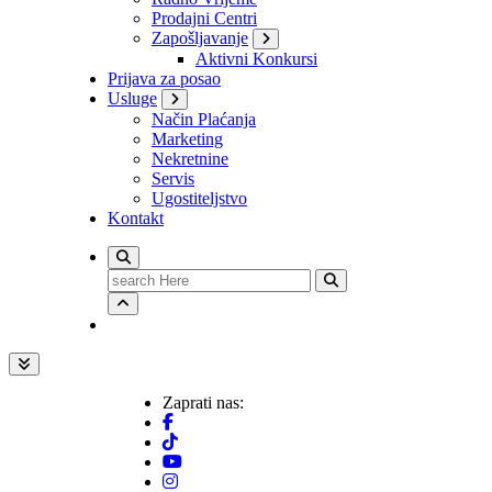
Prodajni Centri
Zapošljavanje
Aktivni Konkursi
Prijava za posao
Usluge
Način Plaćanja
Marketing
Nekretnine
Servis
Ugostiteljstvo
Kontakt
Search
for:
Zaprati nas: