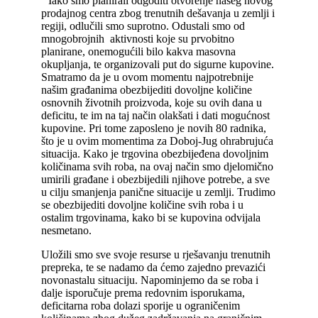
‘’Iako smo planirali odgoditi otvorenje našeg novog
prodajnog centra zbog trenutnih dešavanja u zemlji i
regiji, odlučili smo suprotno. Odustali smo od
mnogobrojnih aktivnosti koje su prvobitno
planirane, onemogućili bilo kakva masovna
okupljanja, te organizovali put do sigurne kupovine.
Smatramo da je u ovom momentu najpotrebnije
našim građanima obezbijediti dovoljne količine
osnovnih životnih proizvoda, koje su ovih dana u
deficitu, te im na taj način olakšati i dati mogućnost
kupovine. Pri tome zaposleno je novih 80 radnika,
što je u ovim momentima za Doboj-Jug ohrabrujuća
situacija. Kako je trgovina obezbijeđena dovoljnim
količinama svih roba, na ovaj način smo djelomično
umirili građane i obezbijedili njihove potrebe, a sve
u cilju smanjenja panične situacije u zemlji. Trudimo
se obezbijediti dovoljne količine svih roba i u
ostalim trgovinama, kako bi se kupovina odvijala
nesmetano.
Uložili smo sve svoje resurse u rješavanju trenutnih
prepreka, te se nadamo da ćemo zajedno prevazići
novonastalu situaciju. Napominjemo da se roba i
dalje isporučuje prema redovnim isporukama,
deficitarna roba dolazi sporije u ograničenim