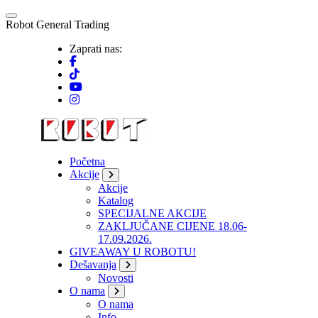
Skip
to
R
o
b
o
t
G
e
n
e
r
a
l
T
r
a
d
i
n
g
content
Zaprati nas:
Početna
Akcije
Akcije
Katalog
SPECIJALNE AKCIJE
ZAKLJUČANE CIJENE 18.06-
17.09.2026.
GIVEAWAY U ROBOTU!
Dešavanja
Novosti
O nama
O nama
Info