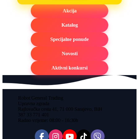
Akcija
Katalog
Specijalne ponude
Novosti
Aktivni konkursi
Robot General Trading
Upravna zgrada
Rajlovačka cesta 41, 71 000 Sarajevo, BiH
387 33 771 401
Radno vrijeme: 08:00 - 16:30h