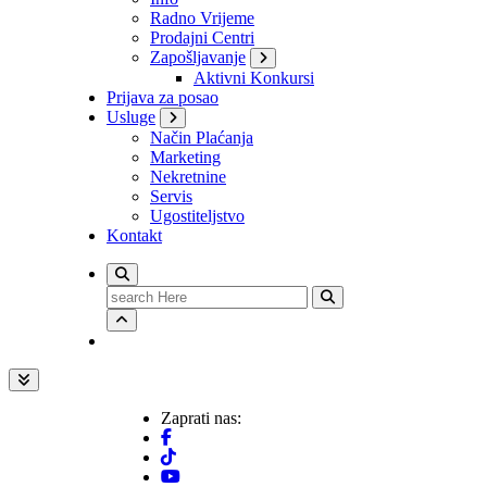
Radno Vrijeme
Prodajni Centri
Zapošljavanje
Aktivni Konkursi
Prijava za posao
Usluge
Način Plaćanja
Marketing
Nekretnine
Servis
Ugostiteljstvo
Kontakt
Search
for:
Zaprati nas: