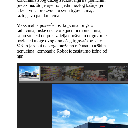
količinama zbog dužeg zadržavanja na graničnim
prelazima, što je ujedno i jedini razlog kašnjenja
takvih vrsta proizvoda u svim trgovinama, ali
razloga za paniku nema.
Maksimalna posvećenost kupcima, briga o
radnicima, niske cijene u ključnim momentima,
samo su neki od pokazatelja društveno odgovorne
pozicije i uloge ovog domaćeg trgovačkog lanca.
Važno je znati na koga možemo računati u teškim
trenucima, kompanija Robot je zasigurno jedna od
njih.