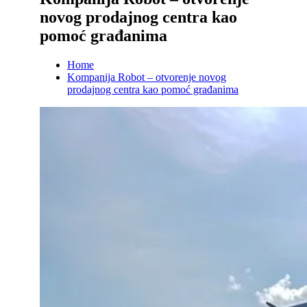
novog prodajnog centra kao
pomoć građanima
Home
Kompanija Robot – otvorenje novog
prodajnog centra kao pomoć građanima