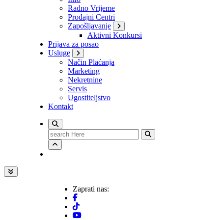
Radno Vrijeme
Prodajni Centri
Zapošljavanje
Aktivni Konkursi
Prijava za posao
Usluge
Način Plaćanja
Marketing
Nekretnine
Servis
Ugostiteljstvo
Kontakt
Search
for:
Zaprati nas: