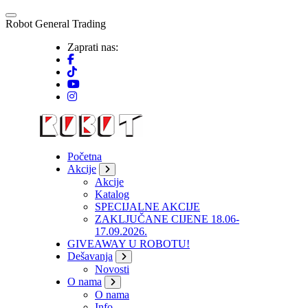
Skip
to
R
o
b
o
t
G
e
n
e
r
a
l
T
r
a
d
i
n
g
content
Zaprati nas:
Početna
Akcije
Akcije
Katalog
SPECIJALNE AKCIJE
ZAKLJUČANE CIJENE 18.06-
17.09.2026.
GIVEAWAY U ROBOTU!
Dešavanja
Novosti
O nama
O nama
Info