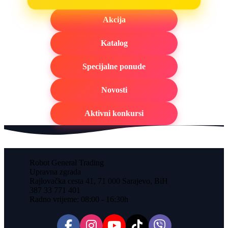
Akcija
Katalog
Specijalne ponude
Novosti
Aktivni konkursi
Robot General Trading
Upravna zgrada
Rajlovačka cesta 41, 71 000 Sarajevo, BiH
387 33 771 401
Radno vrijeme: 08:00 - 16:30h