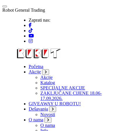
Skip
to
R
o
b
o
t
G
e
n
e
r
a
l
T
r
a
d
i
n
g
content
Zaprati nas:
Početna
Akcije
Akcije
Katalog
SPECIJALNE AKCIJE
ZAKLJUČANE CIJENE 18.06-
17.09.2026.
GIVEAWAY U ROBOTU!
Dešavanja
Novosti
O nama
O nama
Info