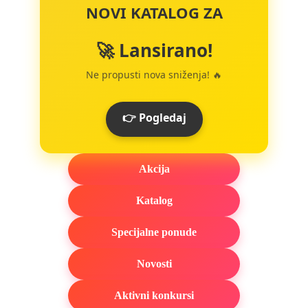
NOVI KATALOG ZA
🚀 Lansirano!
Ne propusti nova sniženja! 🔥
👉 Pogledaj
Akcija
Katalog
Specijalne ponude
Novosti
Aktivni konkursi