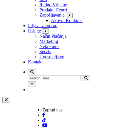
Radno Vrijeme
Prodajni Centri
Zapošljavanje
Aktivni Konkursi
Prijava za posao
Usluge
Način Plaćanja
Marketing
Nekretnine
Servis
Ugostiteljstvo
Kontakt
Search
for:
Zaprati nas: