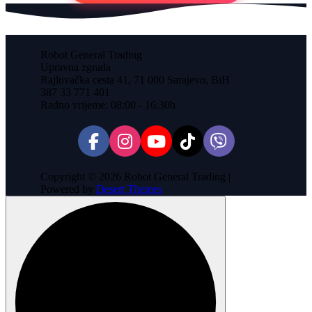
Robot General Trading
Upravna zgrada
Rajlovačka cesta 41, 71 000 Sarajevo, BiH
387 33 771 401
Radno vrijeme: 08:00 - 16:30h
Copyright © 2026 Robot General Trading |
Powered by
Desert Themes