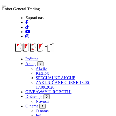
Skip
to
R
o
b
o
t
G
e
n
e
r
a
l
T
r
a
d
i
n
g
content
Zaprati nas:
Početna
Akcije
Akcije
Katalog
SPECIJALNE AKCIJE
ZAKLJUČANE CIJENE 18.06-
17.09.2026.
GIVEAWAY U ROBOTU!
Dešavanja
Novosti
O nama
O nama
Info