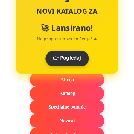
NOVI KATALOG ZA
🚀 Lansirano!
Ne propusti nova sniženja! 🔥
👉 Pogledaj
Akcija
Katalog
Specijalne ponude
Novosti