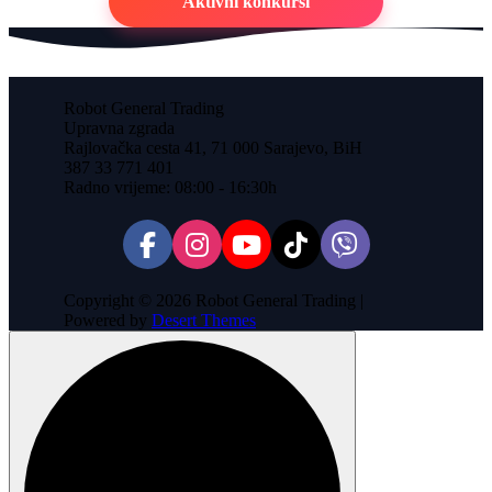
Aktivni konkursi
Robot General Trading
Upravna zgrada
Rajlovačka cesta 41, 71 000 Sarajevo, BiH
387 33 771 401
Radno vrijeme: 08:00 - 16:30h
Copyright © 2026 Robot General Trading |
Powered by
Desert Themes