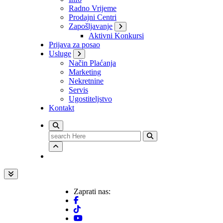
Radno Vrijeme
Prodajni Centri
Zapošljavanje
Aktivni Konkursi
Prijava za posao
Usluge
Način Plaćanja
Marketing
Nekretnine
Servis
Ugostiteljstvo
Kontakt
Search
for:
Zaprati nas: