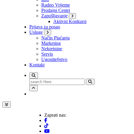
Radno Vrijeme
Prodajni Centri
Zapošljavanje
Aktivni Konkursi
Prijava za posao
Usluge
Način Plaćanja
Marketing
Nekretnine
Servis
Ugostiteljstvo
Kontakt
Search
for:
Zaprati nas: