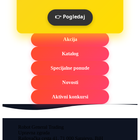
👉 Pogledaj
Akcija
Katalog
Specijalne ponude
Novosti
Aktivni konkursi
Robot General Trading
Upravna zgrada
Rajlovačka cesta 41, 71 000 Sarajevo, BiH