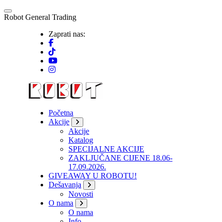
Skip
to
R
o
b
o
t
G
e
n
e
r
a
l
T
r
a
d
i
n
g
content
Zaprati nas:
Početna
Akcije
Akcije
Katalog
SPECIJALNE AKCIJE
ZAKLJUČANE CIJENE 18.06-
17.09.2026.
GIVEAWAY U ROBOTU!
Dešavanja
Novosti
O nama
O nama
Info