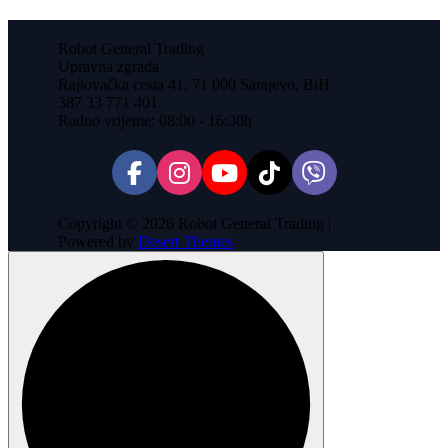
Robot General Trading
Upravna zgrada
Rajlovačka cesta 41, 71 000 Sarajevo, BiH
387 33 771 401
Radno vrijeme: 08:00 - 16:30h
Copyright © 2026 Robot General Trading |
Powered by
Desert Themes