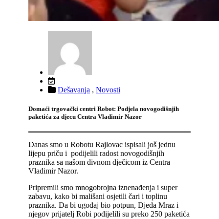
Dešavanja
,
Novosti
Domaći trgovački centri Robot: Podjela novogodišnjih
paketića za djecu Centra Vladimir Nazor
Danas smo u Robotu Rajlovac ispisali još jednu
lijepu priču i podijelili radost novogodišnjih
praznika sa našom divnom dječicom iz Centra
Vladimir Nazor.
Pripremili smo mnogobrojna iznenađenja i super
zabavu, kako bi mališani osjetili čari i toplinu
praznika. Da bi ugođaj bio potpun, Djeda Mraz i
njegov prijatelj Robi podijelili su preko 250 paketića