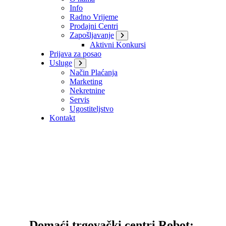
Info
Radno Vrijeme
Prodajni Centri
Zapošljavanje
Aktivni Konkursi
Prijava za posao
Usluge
Način Plaćanja
Marketing
Nekretnine
Servis
Ugostiteljstvo
Kontakt
Domaći trgovački centri Robot: