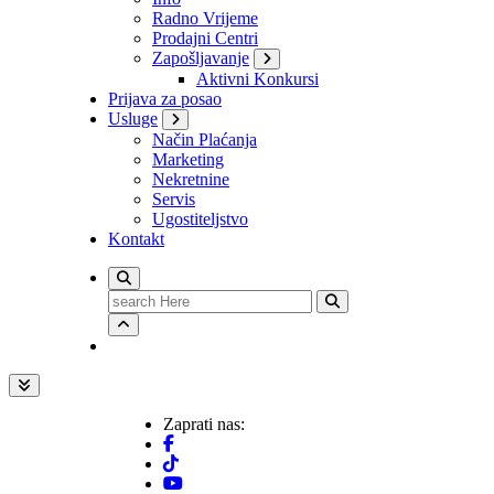
Radno Vrijeme
Prodajni Centri
Zapošljavanje
Aktivni Konkursi
Prijava za posao
Usluge
Način Plaćanja
Marketing
Nekretnine
Servis
Ugostiteljstvo
Kontakt
Search
for:
Zaprati nas: