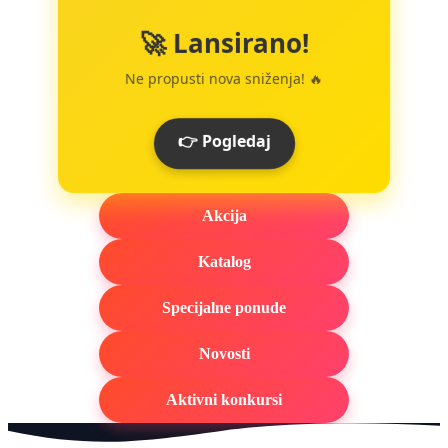
🚀 Lansirano!
Ne propusti nova sniženja! 🔥
👉 Pogledaj
Akcija
Katalog
Specijalne ponude
Novosti
Aktivni konkursi