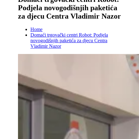
Podjela novogodišnjih paketića
za djecu Centra Vladimir Nazor
Home
Domaći trgovački centri Robot: Podjela
novogodišnjih paketića za djecu Centra
Vladimir Nazor