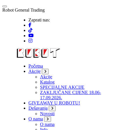
Skip
to
R
o
b
o
t
G
e
n
e
r
a
l
T
r
a
d
i
n
g
content
Zaprati nas:
Početna
Akcije
Akcije
Katalog
SPECIJALNE AKCIJE
ZAKLJUČANE CIJENE 18.06-
17.09.2026.
GIVEAWAY U ROBOTU!
Dešavanja
Novosti
O nama
O nama
Info