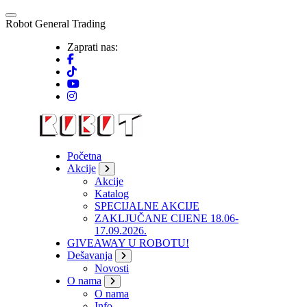
Skip
to
R
o
b
o
t
G
e
n
e
r
a
l
T
r
a
d
i
n
g
content
Zaprati nas:
Početna
Akcije
Akcije
Katalog
SPECIJALNE AKCIJE
ZAKLJUČANE CIJENE 18.06-
17.09.2026.
GIVEAWAY U ROBOTU!
Dešavanja
Novosti
O nama
O nama
Info