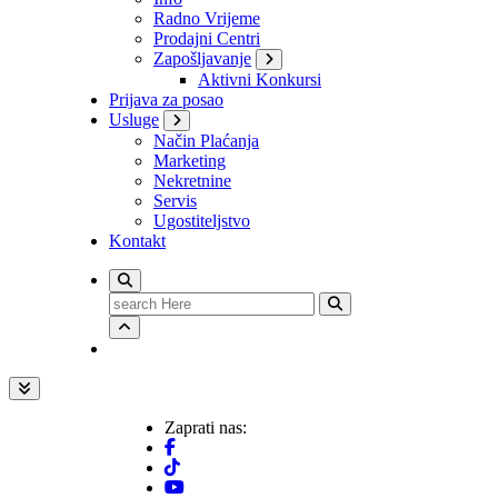
Radno Vrijeme
Prodajni Centri
Zapošljavanje
Aktivni Konkursi
Prijava za posao
Usluge
Način Plaćanja
Marketing
Nekretnine
Servis
Ugostiteljstvo
Kontakt
Search
for:
Zaprati nas: