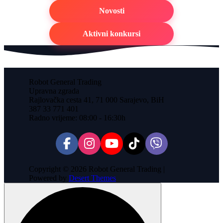
Novosti
Aktivni konkursi
Robot General Trading
Upravna zgrada
Rajlovačka cesta 41, 71 000 Sarajevo, BiH
387 33 771 401
Radno vrijeme: 08:00 - 16:30h
Copyright © 2026 Robot General Trading |
Powered by
Desert Themes