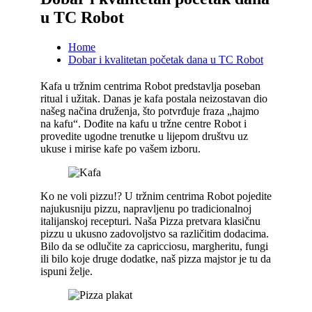
u TC Robot
Home
Dobar i kvalitetan početak dana u TC Robot
Kafa u tržnim centrima Robot predstavlja poseban
ritual i užitak. Danas je kafa postala neizostavan dio
našeg načina druženja, što potvrđuje fraza „hajmo
na kafu“. Dođite na kafu u tržne centre Robot i
provedite ugodne trenutke u lijepom društvu uz
ukuse i mirise kafe po vašem izboru.
Ko ne voli pizzu!? U tržnim centrima Robot pojedite
najukusniju pizzu, napravljenu po tradicionalnoj
italijanskoj recepturi. Naša Pizza pretvara klasičnu
pizzu u ukusno zadovoljstvo sa različitim dodacima.
Bilo da se odlučite za capricciosu, margheritu, fungi
ili bilo koje druge dodatke, naš pizza majstor je tu da
ispuni želje.