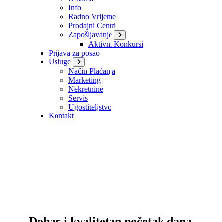
Info
Radno Vrijeme
Prodajni Centri
Zapošljavanje
Aktivni Konkursi
Prijava za posao
Usluge
Način Plaćanja
Marketing
Nekretnine
Servis
Ugostiteljstvo
Kontakt
Dobar i kvalitetan početak dana