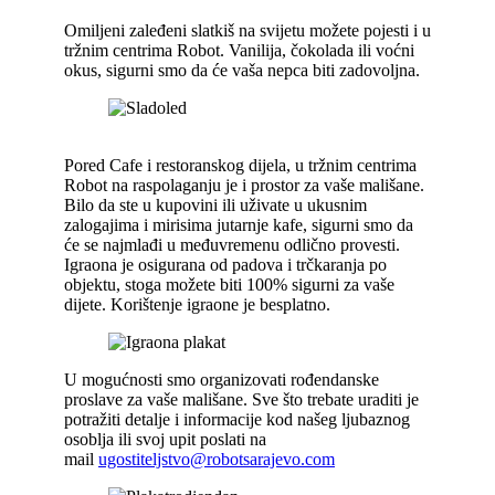
Omiljeni zaleđeni slatkiš na svijetu možete pojesti i u
tržnim centrima Robot. Vanilija, čokolada ili voćni
okus, sigurni smo da će vaša nepca biti zadovoljna.
Pored Cafe i restoranskog dijela, u tržnim centrima
Robot na raspolaganju je i prostor za vaše mališane.
Bilo da ste u kupovini ili uživate u ukusnim
zalogajima i mirisima jutarnje kafe, sigurni smo da
će se najmlađi u međuvremenu odlično provesti.
Igraona je osigurana od padova i trčkaranja po
objektu, stoga možete biti 100% sigurni za vaše
dijete. Korištenje igraone je besplatno.
U mogućnosti smo organizovati rođendanske
proslave za vaše mališane. Sve što trebate uraditi je
potražiti detalje i informacije kod našeg ljubaznog
osoblja ili svoj upit poslati na
mail
ugostiteljstvo@robotsarajevo.com