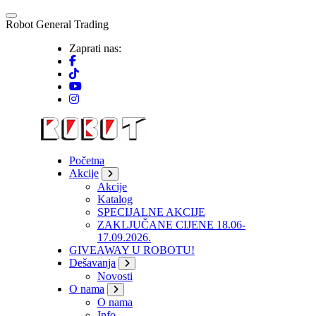
Skip
to
R
o
b
o
t
G
e
n
e
r
a
l
T
r
a
d
i
n
g
content
Zaprati nas:
Početna
Akcije
Akcije
Katalog
SPECIJALNE AKCIJE
ZAKLJUČANE CIJENE 18.06-
17.09.2026.
GIVEAWAY U ROBOTU!
Dešavanja
Novosti
O nama
O nama
Info