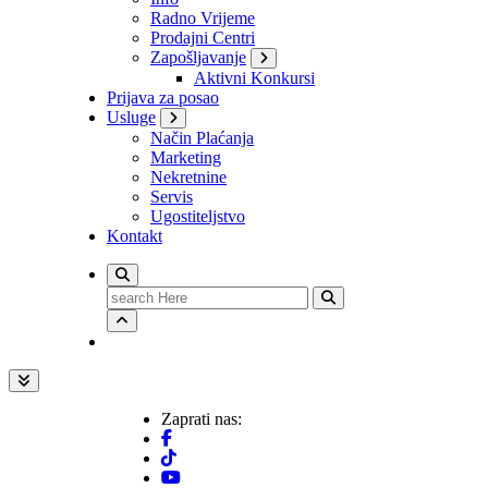
Radno Vrijeme
Prodajni Centri
Zapošljavanje
Aktivni Konkursi
Prijava za posao
Usluge
Način Plaćanja
Marketing
Nekretnine
Servis
Ugostiteljstvo
Kontakt
Search
for:
Zaprati nas: