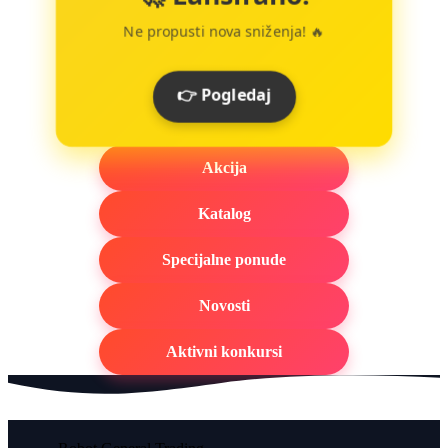
Ne propusti nova sniženja! 🔥
👉 Pogledaj
Akcija
Katalog
Specijalne ponude
Novosti
Aktivni konkursi