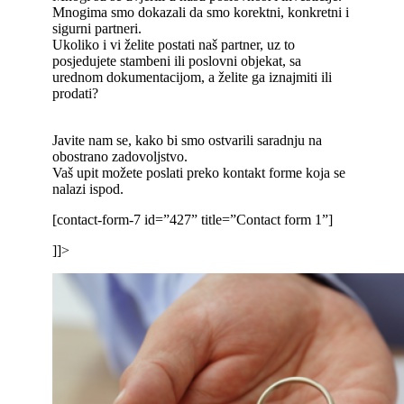
Mnogima smo dokazali da smo korektni, konkretni i
sigurni partneri.
Ukoliko i vi želite postati naš partner, uz to
posjedujete stambeni ili poslovni objekat, sa
urednom dokumentacijom, a želite ga iznajmiti ili
prodati?
Javite nam se, kako bi smo ostvarili saradnju na
obostrano zadovoljstvo.
Vaš upit možete poslati preko kontakt forme koja se
nalazi ispod.
[contact-form-7 id=”427” title=”Contact form 1”]
]]>