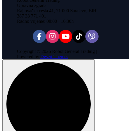
Robot General Trading
Upravna zgrada
Rajlovačka cesta 41, 71 000 Sarajevo, BiH
387 33 771 401
Radno vrijeme: 08:00 - 16:30h
Copyright © 2026 Robot General Trading |
Powered by
Desert Themes