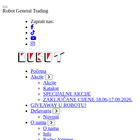
Skip
to
R
o
b
o
t
G
e
n
e
r
a
l
T
r
a
d
i
n
g
content
Zaprati nas:
Početna
Akcije
Akcije
Katalog
SPECIJALNE AKCIJE
ZAKLJUČANE CIJENE 18.06-17.09.2026.
GIVEAWAY U ROBOTU!
Dešavanja
Novosti
O nama
O nama
Info
Radno Vrijeme