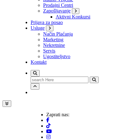
Prodajni Centri
Zapošljavanje
Aktivni Konkursi
Prijava za posao
Usluge
Način Plaćanja
Marketing
Nekretnine
Servis
Ugostiteljstvo
Kontakt
Search
for:
Zaprati nas: