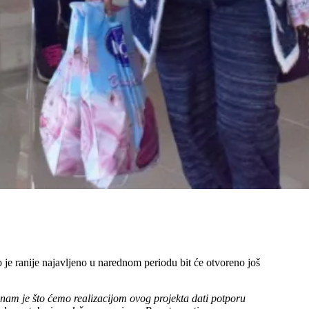
e ranije najavljeno u narednom periodu bit će otvoreno još
nam je što ćemo realizacijom ovog projekta dati potporu