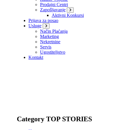
Prodajni Centri
Zapošljavanje
Aktivni Konkursi
Prijava za posao
Usluge
Način Plaćanja
Marketing
Nekretnine
Servis
Ugostiteljstvo
Kontakt
Category TOP STORIES