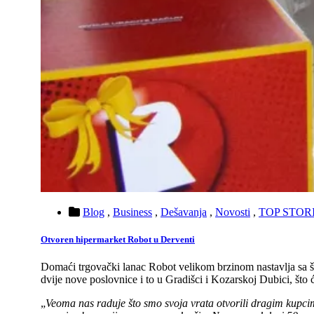
Blog
,
Business
,
Dešavanja
,
Novosti
,
TOP STOR
Otvoren hipermarket Robot u Derventi
Domaći trgovački lanac Robot velikom brzinom nastavlja sa š
dvije nove poslovnice i to u Gradišci i Kozarskoj Dubici, što ć
„
Veoma nas raduje što smo svoja vrata otvorili dragim kupcim