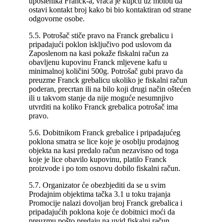
uposlenika Franck-a, vraća je kupcu uz molbu da
ostavi kontakt broj kako bi bio kontaktiran od strane
odgovorne osobe.
5.5. Potrošač stiče pravo na Franck grebalicu i
pripadajući poklon isključivo pod uslovom da
Zaposlenom na kasi pokaže fiskalni račun za
obavljenu kupovinu Franck mljevene kafu u
minimalnoj količini 500g. Potrošač gubi pravo da
preuzme Franck grebalicu ukoliko je fiskalni račun
poderan, precrtan ili na bilo koji drugi način oštećen
ili u takvom stanje da nije moguće nesumnjivo
utvrditi na koliko Franck grebalica potrošač ima
pravo.
5.6. Dobitnikom Franck grebalice i pripadajućeg
poklona smatra se lice koje je osoblju prodajnog
objekta na kasi predalo račun nezavisno od toga
koje je lice obavilo kupovinu, platilo Franck
proizvode i po tom osnovu dobilo fiskalni račun.
5.7. Organizator će obezbjediti da se u svim
Prodajnim objektima tačka 3.1 u toku trajanja
Promocije nalazi dovoljan broj Franck grebalica i
pripadajućih poklona koje će dobitnici moći da
preuzmu pošto predaju na uvid fiskalni račun.