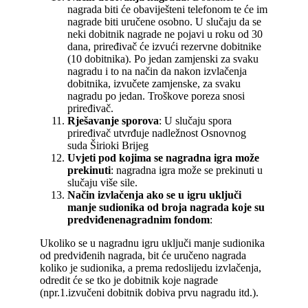
nagrada biti će obaviješteni telefonom te će im
nagrade biti uručene osobno. U slučaju da se
neki dobitnik nagrade ne pojavi u roku od 30
dana, priređivač će izvući rezervne dobitnike
(10 dobitnika). Po jedan zamjenski za svaku
nagradu i to na način da nakon izvlačenja
dobitnika, izvučete zamjenske, za svaku
nagradu po jedan. Troškove poreza snosi
priređivač.
Rješavanje sporova
: U slučaju spora
priređivač utvrđuje nadležnost Osnovnog
suda Širioki Brijeg
Uvjeti pod kojima se nagradna igra može
prekinuti
: nagradna igra može se prekinuti u
slučaju više sile.
Način izvlačenja ako se u igru uključi
manje sudionika od broja nagrada koje su
predviđenenagradnim fondom
:
Ukoliko se u nagradnu igru uključi manje sudionika
od predviđenih nagrada, bit će uručeno nagrada
koliko je sudionika, a prema redoslijedu izvlačenja,
odredit će se tko je dobitnik koje nagrade
(npr.1.izvučeni dobitnik dobiva prvu nagradu itd.).