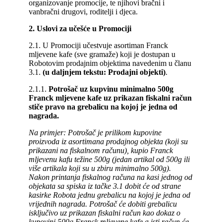
organizovanje promocije, te njihovi bračni i
vanbračni drugovi, roditelji i djeca.
2. Uslovi za učešće u Promociji
2.1. U Promociji učestvuje asortiman Franck
mljevene kafe (sve gramaže) koji je dostupan u
Robotovim prodajnim objektima navedenim u članu
3.1.
(u daljnjem tekstu: Prodajni objekti)
.
2.1.1.
Potrošač uz kupvinu minimalno 500g
Franck mljevene kafe
uz prikazan fiskalni račun
stiče pravo na grebalicu na kojoj je jedna od
nagrada.
Na
primjer:
Potrošač je prilikom kupovine
proizvoda iz asortimana prodajnog objekta (koji su
prikazani na fiskalnom računu), kupio Franck
mljevenu kafu težine 500g (jedan artikal od 500g ili
više artikala koji su u zbiru minimalno 500g).
Nakon printanja fiskalnog računa na kasi jednog od
objekata sa spiska iz tačke 3.1 dobit će od strane
kasirke Robota jednu grebalicu na kojoj je jedna od
vrijednih nagrada. Potrošač će dobiti grebalicu
isključivo uz prikazan fiskalni račun kao dokaz o
kupovini 500g Franck mljevene kafe a isti račun će