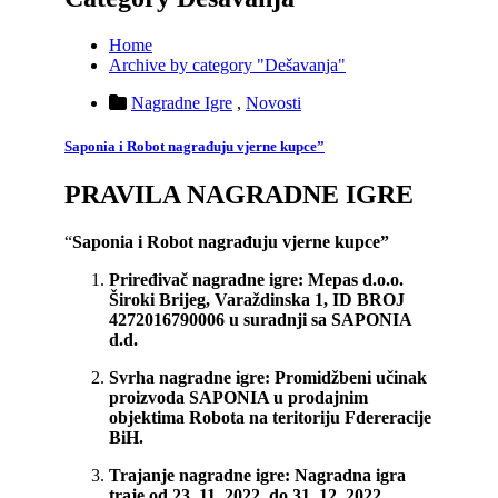
Home
Archive by category "Dešavanja"
Nagradne Igre
,
Novosti
Saponia i Robot nagrađuju vjerne kupce”
PRAVILA NAGRADNE IGRE
“
Saponia i Robot nagrađuju vjerne kupce”
Priređivač nagradne igre:
Mepas d.o.o.
Široki Brijeg, Varaždinska 1, ID BROJ
4272016790006 u suradnji sa SAPONIA
d.d.
Svrha nagradne igre:
Promidžbeni učinak
proizvoda SAPONIA u prodajnim
objektima Robota na teritoriju Fdereracije
BiH.
Trajanje nagradne igre:
Nagradna igra
traje od 23. 11. 2022. do 31. 12. 2022.