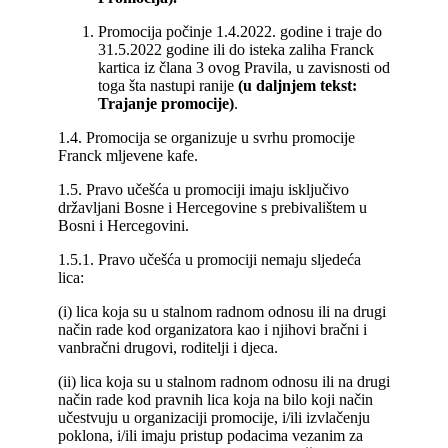
Promocija počinje 1.4.2022. godine i traje do
31.5.2022 godine ili do isteka zaliha Franck
kartica iz člana 3 ovog Pravila, u zavisnosti od
toga šta nastupi ranije
(u daljnjem tekst:
Trajanje promocije)
.
1.4. Promocija se organizuje u svrhu promocije
Franck mljevene kafe.
1.5. Pravo učešća u promociji imaju isključivo
državljani Bosne i Hercegovine s prebivalištem u
Bosni i Hercegovini.
1.5.1. Pravo učešća u promociji nemaju sljedeća
lica:
(i) lica koja su u stalnom radnom odnosu ili na drugi
način rade kod organizatora kao i njihovi bračni i
vanbračni drugovi, roditelji i djeca.
(ii) lica koja su u stalnom radnom odnosu ili na drugi
način rade kod pravnih lica koja na bilo koji način
učestvuju u organizaciji promocije, i/ili izvlačenju
poklona, i/ili imaju pristup podacima vezanim za