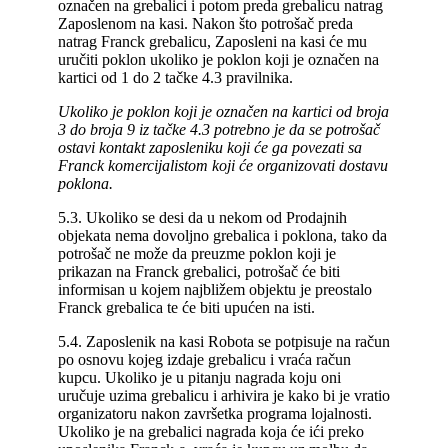
označen na grebalici i potom preda grebalicu natrag
Zaposlenom na kasi. Nakon što potrošač preda
natrag Franck grebalicu, Zaposleni na kasi će mu
uručiti poklon ukoliko je poklon koji je označen na
kartici od 1 do 2 tačke 4.3 pravilnika.
Ukoliko je poklon koji je označen na kartici od broja
3 do broja 9 iz tačke 4.3 potrebno je da se potrošač
ostavi kontakt zaposleniku koji će ga povezati sa
Franck komercijalistom koji će organizovati dostavu
poklona.
5.3. Ukoliko se desi da u nekom od Prodajnih
objekata nema dovoljno grebalica i poklona, tako da
potrošač ne može da preuzme poklon koji je
prikazan na Franck grebalici, potrošač će biti
informisan u kojem najbližem objektu je preostalo
Franck grebalica te će biti upućen na isti.
5.4. Zaposlenik na kasi Robota se potpisuje na račun
po osnovu kojeg izdaje grebalicu i vraća račun
kupcu. Ukoliko je u pitanju nagrada koju oni
uručuje uzima grebalicu i arhivira je kako bi je vratio
organizatoru nakon završetka programa lojalnosti.
Ukoliko je na grebalici nagrada koja će ići preko