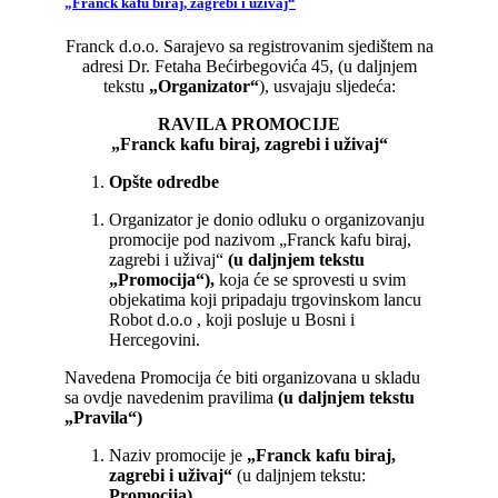
„Franck kafu biraj, zagrebi i uživaj“
Franck d.o.o. Sarajevo sa registrovanim sjedištem na
adresi Dr. Fetaha Bećirbegovića 45, (u daljnjem
tekstu
„Organizator“
), usvajaju sljedeća:
RAVILA PROMOCIJE
„Franck kafu biraj, zagrebi i uživaj“
Opšte odredbe
Organizator je donio odluku o organizovanju
promocije pod nazivom „Franck kafu biraj,
zagrebi i uživaj“
(u daljnjem tekstu
„Promocija“),
koja će se sprovesti u svim
objekatima koji pripadaju trgovinskom lancu
Robot d.o.o , koji posluje u Bosni i
Hercegovini.
Navedena Promocija će biti organizovana u skladu
sa ovdje navedenim pravilima
(u daljnjem tekstu
„Pravila“)
Naziv promocije je
„
Franck kafu biraj,
zagrebi i uživaj
“
(u daljnjem tekstu:
Promocija).