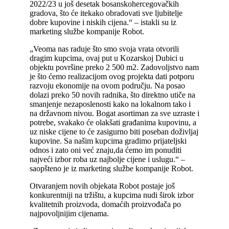
2022/23 u još desetak bosanskohercegovačkih
gradova, što će itekako obradovati sve ljubitelje
dobre kupovine i niskih cijena.“ – istakli su iz
marketing službe kompanije Robot.
„Veoma nas raduje što smo svoja vrata otvorili
dragim kupcima, ovaj put u Kozarskoj Dubici u
objektu površine preko 2 500 m2. Zadovoljstvo nam
je što ćemo realizacijom ovog projekta dati potporu
razvoju ekonomije na ovom području. Na posao
dolazi preko 50 novih radnika, što direktno utiče na
smanjenje nezaposlenosti kako na lokalnom tako i
na državnom nivou. Bogat asortiman za sve uzraste i
potrebe, svakako će olakšati građanima kupovinu, a
uz niske cijene to će zasigurno biti poseban doživljaj
kupovine. Sa našim kupcima gradimo prijateljski
odnos i zato oni već znaju,da ćemo im ponuditi
najveći izbor roba uz najbolje cijene i uslugu.“ –
saopšteno je iz marketing službe kompanije Robot.
Otvaranjem novih objekata Robot postaje još
konkurentniji na tržištu, a kupcima nudi širok izbor
kvalitetnih proizvoda, domaćih proizvođača po
najpovoljnijim cijenama.