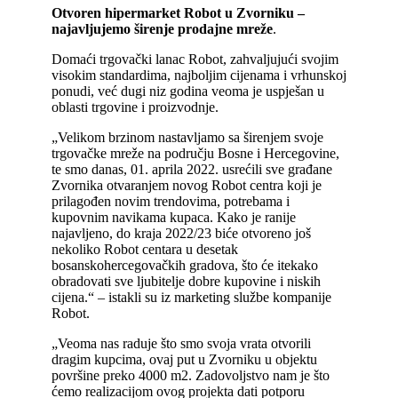
Otvoren hipermarket Robot u Zvorniku –
najavljujemo širenje prodajne mreže
.
Domaći trgovački lanac Robot, zahvaljujući svojim
visokim standardima, najboljim cijenama i vrhunskoj
ponudi, već dugi niz godina veoma je uspješan u
oblasti trgovine i proizvodnje.
„Velikom brzinom nastavljamo sa širenjem svoje
trgovačke mreže na području Bosne i Hercegovine,
te smo danas, 01. aprila 2022. usrećili sve građane
Zvornika otvaranjem novog Robot centra koji je
prilagođen novim trendovima, potrebama i
kupovnim navikama kupaca. Kako je ranije
najavljeno, do kraja 2022/23 biće otvoreno još
nekoliko Robot centara u desetak
bosanskohercegovačkih gradova, što će itekako
obradovati sve ljubitelje dobre kupovine i niskih
cijena.“ – istakli su iz marketing službe kompanije
Robot.
„Veoma nas raduje što smo svoja vrata otvorili
dragim kupcima, ovaj put u Zvorniku u objektu
površine preko 4000 m2. Zadovoljstvo nam je što
ćemo realizacijom ovog projekta dati potporu