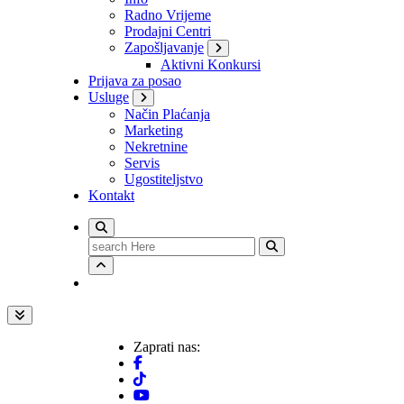
Radno Vrijeme
Prodajni Centri
Zapošljavanje
Aktivni Konkursi
Prijava za posao
Usluge
Način Plaćanja
Marketing
Nekretnine
Servis
Ugostiteljstvo
Kontakt
Search
for:
Zaprati nas: