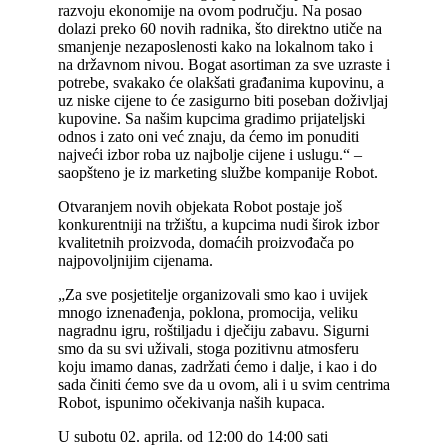
razvoju ekonomije na ovom području. Na posao
dolazi preko 60 novih radnika, što direktno utiče na
smanjenje nezaposlenosti kako na lokalnom tako i
na državnom nivou. Bogat asortiman za sve uzraste i
potrebe, svakako će olakšati građanima kupovinu, a
uz niske cijene to će zasigurno biti poseban doživljaj
kupovine. Sa našim kupcima gradimo prijateljski
odnos i zato oni već znaju, da ćemo im ponuditi
najveći izbor roba uz najbolje cijene i uslugu.“ –
saopšteno je iz marketing službe kompanije Robot.
Otvaranjem novih objekata Robot postaje još
konkurentniji na tržištu, a kupcima nudi širok izbor
kvalitetnih proizvoda, domaćih proizvođača po
najpovoljnijim cijenama.
„Za sve posjetitelje organizovali smo kao i uvijek
mnogo iznenađenja, poklona, promocija, veliku
nagradnu igru, roštiljadu i dječiju zabavu. Sigurni
smo da su svi uživali, stoga pozitivnu atmosferu
koju imamo danas, zadržati ćemo i dalje, i kao i do
sada činiti ćemo sve da u ovom, ali i u svim centrima
Robot, ispunimo očekivanja naših kupaca.
U subotu 02. aprila. od 12:00 do 14:00 sati