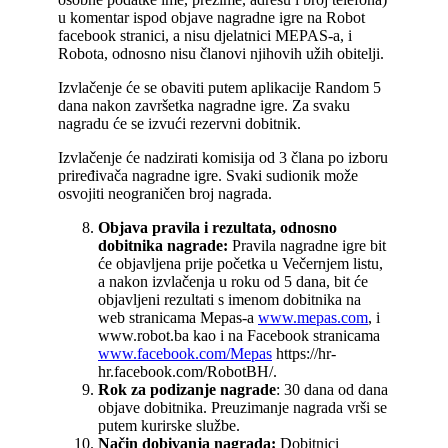
u komentar ispod objave nagradne igre na Robot
facebook stranici, a nisu djelatnici MEPAS-a, i
Robota, odnosno nisu članovi njihovih užih obitelji.
Izvlačenje će se obaviti putem aplikacije Random 5
dana nakon završetka nagradne igre. Za svaku
nagradu će se izvući rezervni dobitnik.
Izvlačenje će nadzirati komisija od 3 člana po izboru
priređivača nagradne igre. Svaki sudionik može
osvojiti neograničen broj nagrada.
Objava pravila i rezultata, odnosno
dobitnika nagrade:
Pravila nagradne igre bit
će objavljena prije početka u Večernjem listu,
a nakon izvlačenja u roku od 5 dana, bit će
objavljeni rezultati s imenom dobitnika na
web stranicama Mepas-a
www.mepas.com
, i
www.robot.ba kao i na Facebook stranicama
www.facebook.com/Mepas
https://hr-
hr.facebook.com/RobotBH/.
Rok za podizanje nagrade
: 30 dana od dana
objave dobitnika. Preuzimanje nagrada vrši se
putem kurirske službe.
Način dobivanja nagrada:
Dobitnici