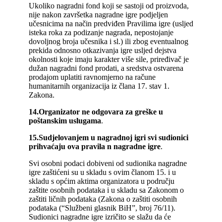
Ukoliko nagradni fond koji se sastoji od proizvoda,
nije nakon završetka nagradne igre podjeljen
učesnicima na način predviđen Pravilima igre (usljed
isteka roka za podizanje nagrada, nepostojanje
dovoljnog broja učesnika i sl.) ili zbog eventualnog
prekida odnosno otkazivanja igre usljed dejstva
okolnosti koje imaju karakter više sile, priređivač je
dužan nagradni fond prodati, a sredstva ostvarena
prodajom uplatiti ravnomjerno na račune
humanitarnih organizacija iz člana 17. stav 1.
Zakona.
14.
Organizator ne odgovara za greške u
poštanskim uslugama
.
15.
Sudjelovanjem u nagradnoj igri svi sudionici
prihvaćaju ova pravila
n
nagradne igre
.
Svi osobni podaci dobiveni od sudionika nagradne
igre zaštićeni su u skladu s ovim članom 15. i u
skladu s općim aktima organizatora u području
zaštite osobnih podataka i u skladu sa Zakonom o
zaštiti ličnih podataka (Zakona o zaštiti osobnih
podataka (“Službeni glasnik BiH”, broj 76/11).
Sudionici nagradne igre izričito se slažu da će