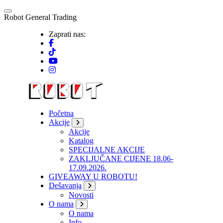
Skip
to
R
o
b
o
t
G
e
n
e
r
a
l
T
r
a
d
i
n
g
content
Zaprati nas:
Početna
Akcije
Akcije
Katalog
SPECIJALNE AKCIJE
ZAKLJUČANE CIJENE 18.06-
17.09.2026.
GIVEAWAY U ROBOTU!
Dešavanja
Novosti
O nama
O nama
Info