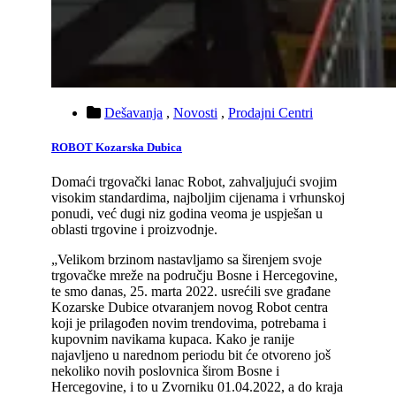
Dešavanja
,
Novosti
,
Prodajni Centri
ROBOT Kozarska Dubica
Domaći trgovački lanac Robot, zahvaljujući svojim
visokim standardima, najboljim cijenama i vrhunskoj
ponudi, već dugi niz godina veoma je uspješan u
oblasti trgovine i proizvodnje.
„Velikom brzinom nastavljamo sa širenjem svoje
trgovačke mreže na području Bosne i Hercegovine,
te smo danas, 25. marta 2022. usrećili sve građane
Kozarske Dubice otvaranjem novog Robot centra
koji je prilagođen novim trendovima, potrebama i
kupovnim navikama kupaca. Kako je ranije
najavljeno u narednom periodu bit će otvoreno još
nekoliko novih poslovnica širom Bosne i
Hercegovine, i to u Zvorniku 01.04.2022, a do kraja