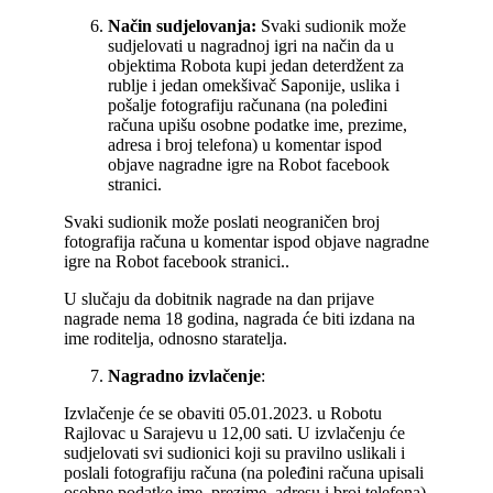
Način sudjelovanja:
Svaki sudionik može
sudjelovati u nagradnoj igri na način da u
objektima Robota kupi jedan deterdžent za
rublje i jedan omekšivač Saponije, uslika i
pošalje fotografiju računana (na poleđini
računa upišu osobne podatke ime, prezime,
adresa i broj telefona) u komentar ispod
objave nagradne igre na Robot facebook
stranici.
Svaki sudionik može poslati neograničen broj
fotografija računa u komentar ispod objave nagradne
igre na Robot facebook stranici..
U slučaju da dobitnik nagrade na dan prijave
nagrade nema 18 godina, nagrada će biti izdana na
ime roditelja, odnosno staratelja.
Nagradno izvlačenje
:
Izvlačenje će se obaviti 05.01.2023. u Robotu
Rajlovac u Sarajevu u 12,00 sati. U izvlačenju će
sudjelovati svi sudionici koji su pravilno uslikali i
poslali fotografiju računa (na poleđini računa upisali
osobne podatke ime, prezime, adresu i broj telefona)