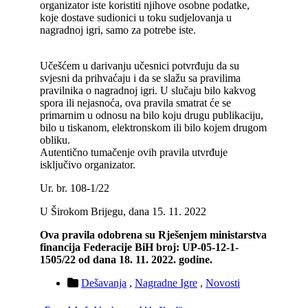
organizator iste koristiti njihove osobne podatke,
koje dostave sudionici u toku sudjelovanja u
nagradnoj igri, samo za potrebe iste.
Učešćem u darivanju učesnici potvrđuju da su
svjesni da prihvaćaju i da se slažu sa pravilima
pravilnika o nagradnoj igri. U slučaju bilo kakvog
spora ili nejasnoća, ova pravila smatrat će se
primarnim u odnosu na bilo koju drugu publikaciju,
bilo u tiskanom, elektronskom ili bilo kojem drugom
obliku.
Autentično tumačenje ovih pravila utvrđuje
isključivo organizator.
Ur. br. 108-1/22
U Širokom Brijegu, dana 15. 11. 2022
Ova pravila odobrena su Rješenjem ministarstva
financija Federacije BiH broj: UP-05-12-1-
1505/22 od dana 18. 11. 2022. godine.
Dešavanja
,
Nagradne Igre
,
Novosti