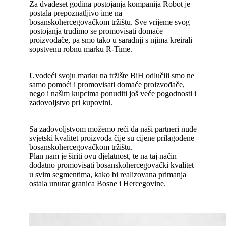
Za dvadeset godina postojanja kompanija Robot je
postala prepoznatljivo ime na
bosanskohercegovačkom tržištu. Sve vrijeme svog
postojanja trudimo se promovisati domaće
proizvođače, pa smo tako u saradnji s njima kreirali
sopstvenu robnu marku R-Time.
Uvodeći svoju marku na tržište BiH odlučili smo ne
samo pomoći i promovisati domaće proizvođače,
nego i našim kupcima ponuditi još veće pogodnosti i
zadovoljstvo pri kupovini.
Sa zadovoljstvom možemo reći da naši partneri nude
svjetski kvalitet proizvoda čije su cijene prilagođene
bosanskohercegovačkom tržištu.
Plan nam je širiti ovu djelatnost, te na taj način
dodatno promovisati bosanskohercegovački kvalitet
u svim segmentima, kako bi realizovana primanja
ostala unutar granica Bosne i Hercegovine.