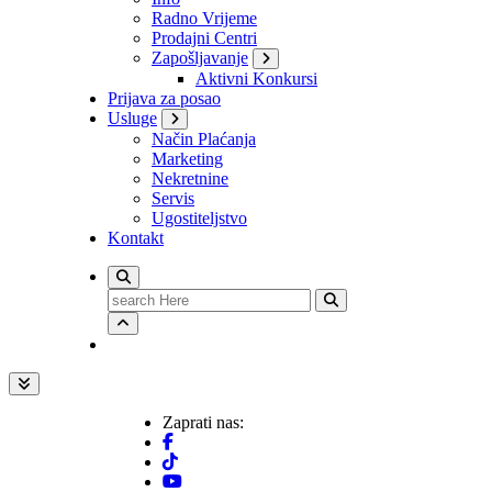
Radno Vrijeme
Prodajni Centri
Zapošljavanje
Aktivni Konkursi
Prijava za posao
Usluge
Način Plaćanja
Marketing
Nekretnine
Servis
Ugostiteljstvo
Kontakt
Search
for:
Zaprati nas: