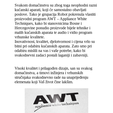
Svakom domaćinstvu su zbog toga neophodni razni
kućanski aparati, koji će samostalno obavljati
poslove. Tako je grupacija Robot pokrenula vlastiti
proizvodni program AWT – Appliance White
Techniques, kako bi stanovnicima Bosne i
Hercegovine ponudio proizvode bijele tehnike i
malih kućanskih aparata te audio i vidio program
vrhunske kvalitete.
Inovativnost, kvalitet, djelotvornost i cijena vrlo su
bitni pri odabiru kućanskih aparata. Zato smo pri
odabiru mislili na vas i vaše potrebe, kako bi
svakodnevni zadaci postali laganiji i zabavniji.
Visoki kvalitet i prilagođen dizajn, san su svakog
domaćinstva, a timovi inžinjera i vrhunskih
stručnjaka svakodnevno rade na unaprijeđenju
elemenata koji Vaš život čine lakšim.