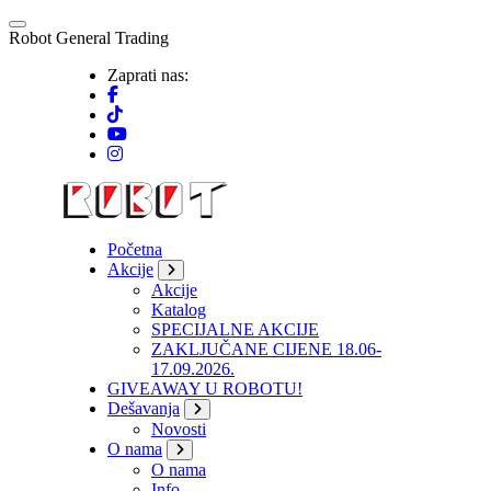
Skip
to
R
o
b
o
t
G
e
n
e
r
a
l
T
r
a
d
i
n
g
content
Zaprati nas:
Početna
Akcije
Akcije
Katalog
SPECIJALNE AKCIJE
ZAKLJUČANE CIJENE 18.06-
17.09.2026.
GIVEAWAY U ROBOTU!
Dešavanja
Novosti
O nama
O nama
Info