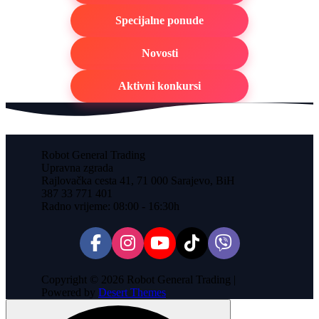
Specijalne ponude
Novosti
Aktivni konkursi
Robot General Trading
Upravna zgrada
Rajlovačka cesta 41, 71 000 Sarajevo, BiH
387 33 771 401
Radno vrijeme: 08:00 - 16:30h
Copyright © 2026 Robot General Trading |
Powered by
Desert Themes