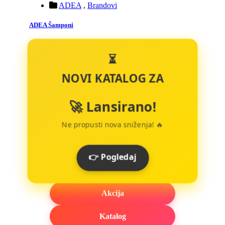
ADEA
,
Brandovi
ADEA Šamponi
⏳
NOVI KATALOG ZA
🚀 Lansirano!
Ne propusti nova sniženja! 🔥
👉 Pogledaj
Akcija
Katalog