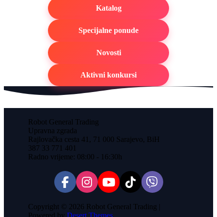
Katalog
Specijalne ponude
Novosti
Aktivni konkursi
Robot General Trading
Upravna zgrada
Rajlovačka cesta 41, 71 000 Sarajevo, BiH
387 33 771 401
Radno vrijeme: 08:00 - 16:30h
Copyright © 2026 Robot General Trading |
Powered by
Desert Themes