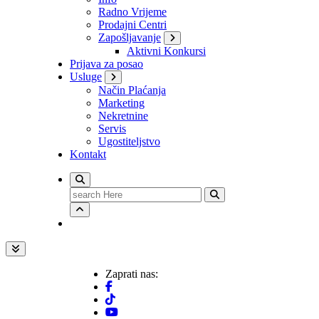
Radno Vrijeme
Prodajni Centri
Zapošljavanje
Aktivni Konkursi
Prijava za posao
Usluge
Način Plaćanja
Marketing
Nekretnine
Servis
Ugostiteljstvo
Kontakt
Search
for:
Zaprati nas: