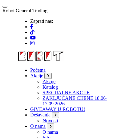
Skip
to
R
o
b
o
t
G
e
n
e
r
a
l
T
r
a
d
i
n
g
content
Zaprati nas:
Početna
Akcije
Akcije
Katalog
SPECIJALNE AKCIJE
ZAKLJUČANE CIJENE 18.06-
17.09.2026.
GIVEAWAY U ROBOTU!
Dešavanja
Novosti
O nama
O nama
Info