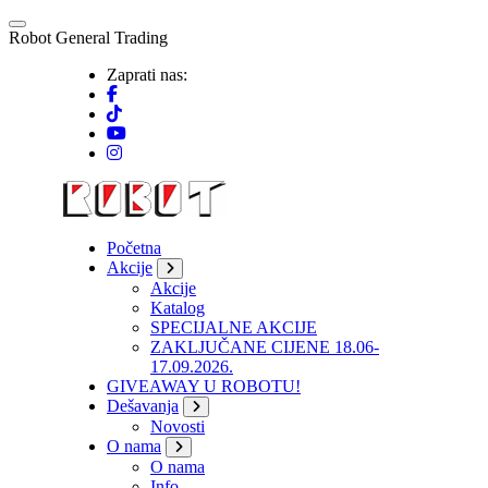
Skip
to
R
o
b
o
t
G
e
n
e
r
a
l
T
r
a
d
i
n
g
content
Zaprati nas:
Početna
Akcije
Akcije
Katalog
SPECIJALNE AKCIJE
ZAKLJUČANE CIJENE 18.06-
17.09.2026.
GIVEAWAY U ROBOTU!
Dešavanja
Novosti
O nama
O nama
Info