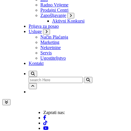
Radno Vrijeme
Prodajni Centri
Zapošljavanje
Aktivni Konkursi
Prijava za posao
Usluge
Način Plaćanja
Marketing
Nekretnine
Servis
Ugostiteljstvo
Kontakt
Search
for:
Zaprati nas: