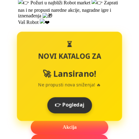
Požuri u najbliži Robot market
Zaprati
nas i ne propusti naredne akcije, nagradne igre i
iznenađenja
Vaš Robot
⏳
NOVI KATALOG ZA
🚀 Lansirano!
Ne propusti nova sniženja! 🔥
👉 Pogledaj
Akcija