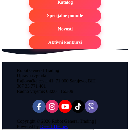
Katalog
Specijalne ponude
Novosti
Aktivni konkursi
Robot General Trading
Upravna zgrada
Rajlovačka cesta 41, 71 000 Sarajevo, BiH
387 33 771 401
Radno vrijeme: 08:00 - 16:30h
Copyright © 2026 Robot General Trading |
Powered by
Desert Themes