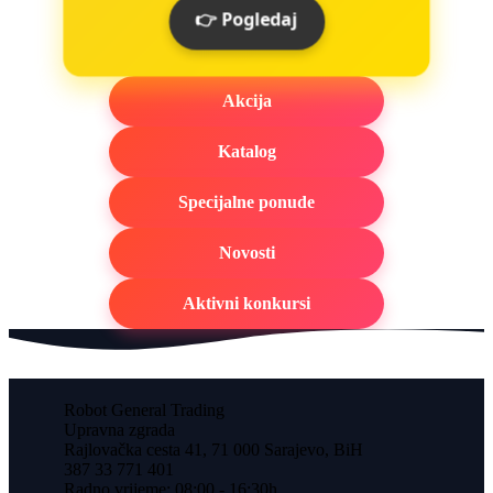
👉 Pogledaj
Akcija
Katalog
Specijalne ponude
Novosti
Aktivni konkursi
Robot General Trading
Upravna zgrada
Rajlovačka cesta 41, 71 000 Sarajevo, BiH
387 33 771 401
Radno vrijeme: 08:00 - 16:30h