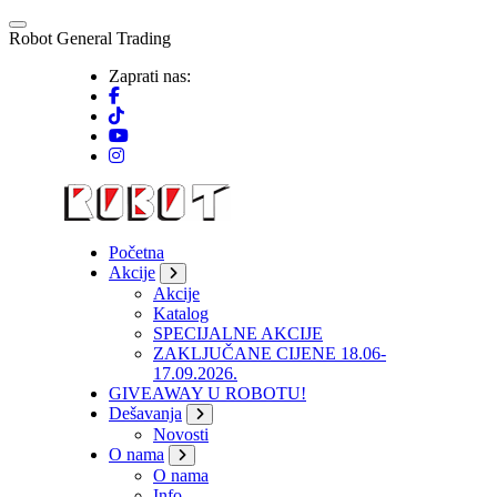
Skip
to
R
o
b
o
t
G
e
n
e
r
a
l
T
r
a
d
i
n
g
content
Zaprati nas:
Početna
Akcije
Akcije
Katalog
SPECIJALNE AKCIJE
ZAKLJUČANE CIJENE 18.06-
17.09.2026.
GIVEAWAY U ROBOTU!
Dešavanja
Novosti
O nama
O nama
Info