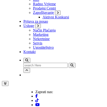
Radno Vrijeme
Prodajni Centri
Zapošljavanje
Aktivni Konkursi
Prijava za posao
Usluge
Način Plaćanja
Marketing
Nekretnine
Servis
Ugostiteljstvo
Kontakt
Search
for:
Zaprati nas: