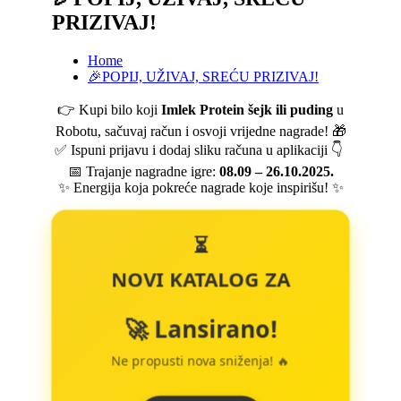
PRIZIVAJ!
Home
🎉POPIJ, UŽIVAJ, SREĆU PRIZIVAJ!
👉 Kupi bilo koji
Imlek Protein šejk ili puding
u
Robotu, sačuvaj račun i osvoji vrijedne nagrade! 🎁
✅ Ispuni prijavu i dodaj sliku računa u aplikaciji 👇
📅 Trajanje nagradne igre:
08.09 – 26.10.2025.
✨ Energija koja pokreće nagrade koje inspirišu! ✨
⏳
NOVI KATALOG ZA
🚀 Lansirano!
Ne propusti nova sniženja! 🔥